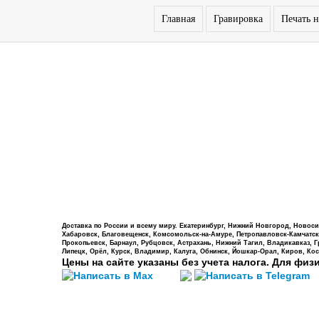
Главная
Гравировка
Печать н
Доставка по России и всему миру. Екатеринбург, Нижний Новгород, Новосиб
Хабаровск, Благовещенск, Комсомольск-на-Амуре, Петропавловск-Камчатский,
Прокопьевск, Барнаул, Рубцовск, Астрахань, Нижний Тагил, Владикавказ, 
Липецк, Орёл, Курск, Владимир, Калуга, Обнинск, Йошкар-Орал, Киров, Кос
Цены на сайте указаны без учета налога. Для физ