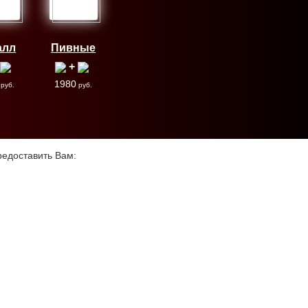
алл
Пивные
+
1980
руб.
руб.
редоставить Вам: