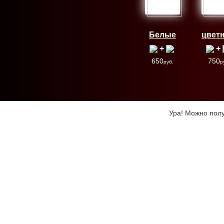
Белые
цвет
+
+
650
750
руб.
р
Ура! Можно полу