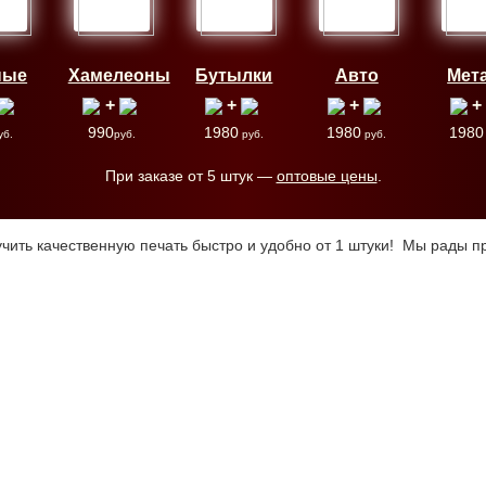
ные
Хамелеоны
Бутылки
Авто
Мет
+
+
+
+
990
1980
1980
1980
уб.
руб.
руб.
руб.
При заказе от 5 штук —
оптовые цены
.
чить качественную печать быстро и удобно от 1 штуки! Мы рады п