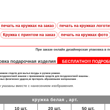
печать на кружках на заказ
печать на кружках логот
Кружка с принтом на заказ
печать на кружках фото
При заказе онлайн дизайнерская упаковка в п
овка подарочная изделия
БЕСПЛАТНО!!! ПОДРО
нением стедств для мытья посуды в ручном режиме.
 посудомоечной машине с применением средств для посудомоечной машины .
ьных физических ударов,не протирать абразивными материалами .
и указаны вместе с нанесением изображения.
кружка белая
, арт.
10 шт.
20 шт.
50 шт.