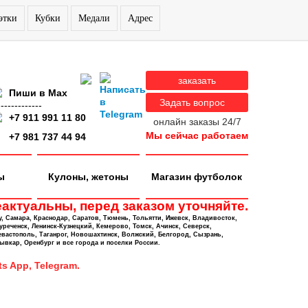
этки
Кубки
Медали
Адрес
заказать
Пиши в Max
Задать вопрос
-------------
+7 911 991 11 80
онлайн заказы 24/7
Мы сейчас работаем
+7 981 737 44 94
ы
Кулоны, жетоны
Магазин футболок
актуальны, перед заказом уточняйте.
у, Самара, Краснодар, Саратов, Тюмень, Тольятти, Ижевск, Владивосток,
уреченск, Ленинск-Кузнецкий, Кемерово, Томск, Ачинск, Северск,
евастополь, Таганрог, Новошахтинск, Волжский, Белгород, Сызрань,
ывкар, Оренбург и все города и поселки России.
s App, Telegram.