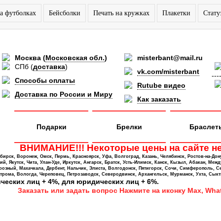
а футболках
Бейсболки
Печать на кружках
Плакетки
Стату
Москва
(
Московская обл.
)
misterbant@mail.ru
СПб
(
доставка
)
vk.com/misterbant
---
Способы оплаты
Rutube видео
Доставка по России и Миру
Как заказать
Подарки
Брелки
Браслет
ВНИМАНИЕ!!! Некоторые цены на сайте не
ирск, Воронеж, Омск, Пермь, Красноярск, Уфа, Волгоград, Казань, Челябинск, Ростов-на-Дон
 Якутск, Чита, Улан-Уде, Иркутск, Ангарск, Братск, Усть-Илимск, Канск, Кызыл, Абакан, Межд
Грозный, Махачкала, Дербент, Нальчик, Элиста, Волгодонск, Пятигорск, Сочи, Симферополь, С
трома, Вологда, Череповец, Петрозаводск, Северодвинск, Архангельск, Мурманск, Ухта, Сыкт
ических лиц + 4%, для юридических лиц + 6%.
Заказать или задать вопрос Нажмите на иконку Max, What