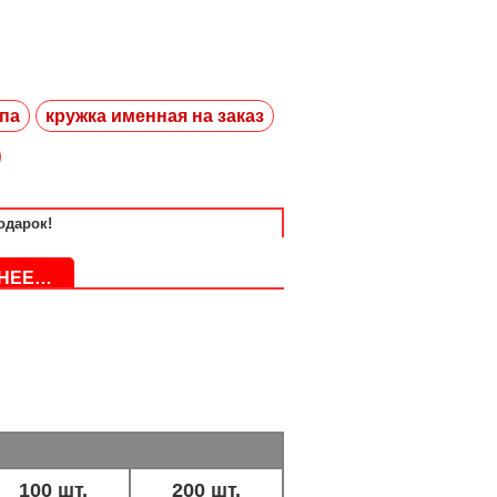
ипа
кружка именная на заказ
одарок!
БНЕЕ…
100 шт.
200 шт.