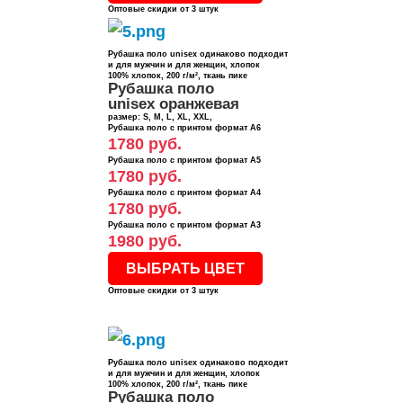
Оптовые скидки от 3 штук
Рубашка поло unisex одинаково подходит
и для мужчин и для женщин, хлопок
100% хлопок, 200 г/м², ткань пике
Рубашка поло
unisex оранжевая
размер: S, M, L, XL, XXL,
Рубашка поло с принтом формат А6
1780 руб.
Рубашка поло с принтом формат А5
1780 руб.
Рубашка поло с принтом формат А4
1780 руб.
Рубашка поло с принтом формат А3
1980 руб.
ВЫБРАТЬ ЦВЕТ
Оптовые скидки от 3 штук
Рубашка поло unisex одинаково подходит
и для мужчин и для женщин, хлопок
100% хлопок, 200 г/м², ткань пике
Рубашка поло