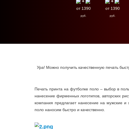
+
+
от 1390
от 1390
руб.
руб.
Ура! Можно получить качественную печать быстр
Печать принта на футболке поло – выбор в поль
нанесение фирменных логотипов, авторских рису
компания предлагает нанесение на мужские и 
поло наносим быстро и качественно.