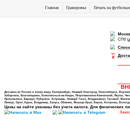
Главная
Гравировка
Печать на футболка
Моск
СПб
(
Спос
Доста
ВНИ
Доставка по России и всему миру. Екатеринбург, Нижний Новгород, Новосибирск, Воронеж,
Хабаровск, Благовещенск, Комсомольск-на-Амуре, Петропавловск-Камчатский, Якутск, Чита,
Прокопьевск, Барнаул, Рубцовск, Астрахань, Нижний Тагил, Владикавказ, Грозный, Махачк
Липецк, Орёл, Курск, Владимир, Калуга, Обнинск, Йошкар-Орал, Киров, Кострома, Вологда
Цены на сайте указаны без учета налога. Для физических ли
Зака