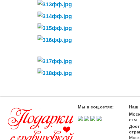
Мы в соц.сетях:
Наш 
Моск
ст.м
Дост
стра
Моск