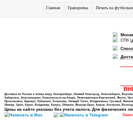
Главная
Гравировка
Печать на футболка
Моск
СПб
(
Спос
Доста
ВНИ
Доставка по России и всему миру. Екатеринбург, Нижний Новгород, Новосибирск, Воронеж,
Хабаровск, Благовещенск, Комсомольск-на-Амуре, Петропавловск-Камчатский, Якутск, Чита,
Прокопьевск, Барнаул, Рубцовск, Астрахань, Нижний Тагил, Владикавказ, Грозный, Махачк
Липецк, Орёл, Курск, Владимир, Калуга, Обнинск, Йошкар-Орал, Киров, Кострома, Вологда
Цены на сайте указаны без учета налога. Для физических ли
Зака