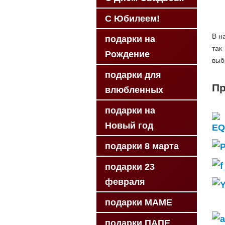
С Юбилеем!
В н
подарки на
так
Рождение
выб
подарки для
Пр
влюбленных
подарки на
Новый год
подарки 8 марта
подарки 23
февраля
подарки МАМЕ
подарки ПАПЕ