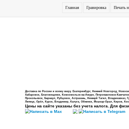
Главная
Гравировка
Печать н
Доставка по России и всему миру. Екатеринбург, Нижний Новгород, Новосиб
Хабаровск, Благовещенск, Комсомольск-на-Амуре, Петропавловск-Камчатский,
Прокопьевск, Барнаул, Рубцовск, Астрахань, Нижний Тагил, Владикавказ, 
Липецк, Орёл, Курск, Владимир, Калуга, Обнинск, Йошкар-Орал, Киров, Кос
Цены на сайте указаны без учета налога. Для физ