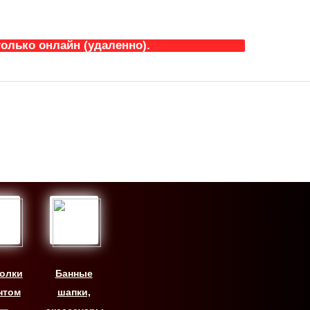
олько онлайн (удаленно).
олки
Банные
нтом
шапки,