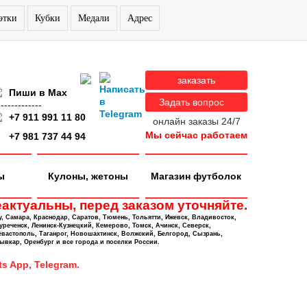
этки
Кубки
Медали
Адрес
заказать
Пиши в Max
Задать вопрос
-------------
+7 911 991 11 80
онлайн заказы 24/7
Мы сейчас работаем
+7 981 737 44 94
ы
Кулоны, жетоны
Магазин футболок
актуальны, перед заказом уточняйте.
у, Самара, Краснодар, Саратов, Тюмень, Тольятти, Ижевск, Владивосток,
уреченск, Ленинск-Кузнецкий, Кемерово, Томск, Ачинск, Северск,
евастополь, Таганрог, Новошахтинск, Волжский, Белгород, Сызрань,
ывкар, Оренбург и все города и поселки России.
s App, Telegram.