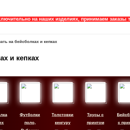
ключительно на наших изделиях, принимаем заказы т
ать на бейсболках и кепках
ах и кепках
лка
Футболки
Толстовки
Трусы с
Бейсб
ex
поло,
кенгуру
принтом
с при