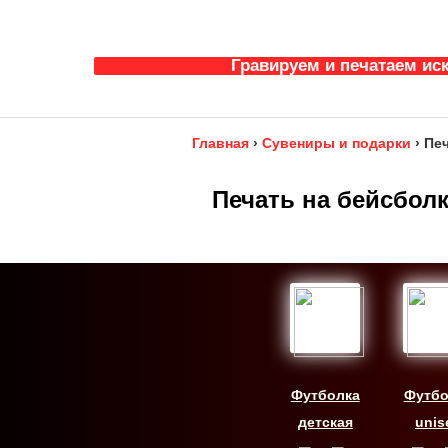
Гравируем и печатаем ис
Главная
›
Сувениры и подарки
›
Печ
Печать на бейсболк
Футболка
Футбо
детская
unis