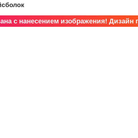
йсболок
зана с нанесением изображения! Дизайн п