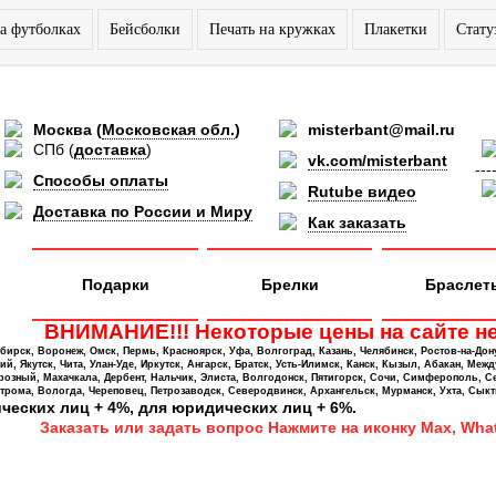
а футболках
Бейсболки
Печать на кружках
Плакетки
Стату
Москва
(
Московская обл.
)
misterbant@mail.ru
СПб
(
доставка
)
vk.com/misterbant
---
Способы оплаты
Rutube видео
Доставка по России и Миру
Как заказать
Подарки
Брелки
Браслет
ВНИМАНИЕ!!! Некоторые цены на сайте не
ирск, Воронеж, Омск, Пермь, Красноярск, Уфа, Волгоград, Казань, Челябинск, Ростов-на-Дон
 Якутск, Чита, Улан-Уде, Иркутск, Ангарск, Братск, Усть-Илимск, Канск, Кызыл, Абакан, Межд
Грозный, Махачкала, Дербент, Нальчик, Элиста, Волгодонск, Пятигорск, Сочи, Симферополь, С
трома, Вологда, Череповец, Петрозаводск, Северодвинск, Архангельск, Мурманск, Ухта, Сыкт
ических лиц + 4%, для юридических лиц + 6%.
Заказать или задать вопрос Нажмите на иконку Max, What