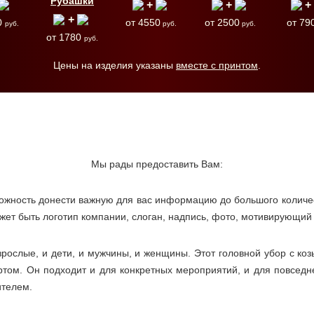
Рубашки
+
+
+
+
0
от 4550
от 2500
от 79
руб.
руб.
руб.
от 1780
руб.
Цены на изделия указаны
вместе с принтом
.
Мы рады предоставить Вам:
можность донести важную для вас информацию до большого количе
ет быть логотип компании, слоган, надпись, фото, мотивирующий 
зрослые, и дети, и мужчины, и женщины. Этот головной убор с ко
ртом. Он подходит и для конкретных мероприятий, и для повседн
телем.