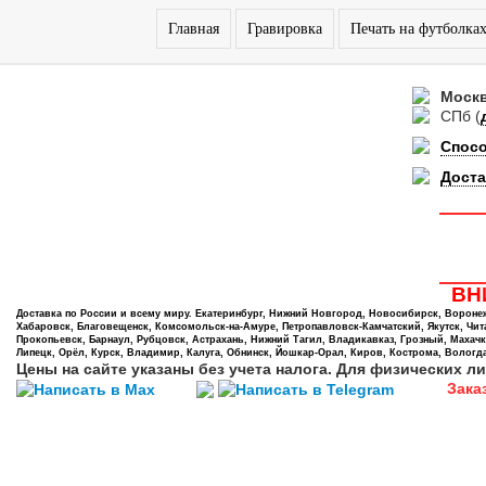
Главная
Гравировка
Печать на футболка
Моск
СПб
(
Спос
Доста
ВНИ
Доставка по России и всему миру. Екатеринбург, Нижний Новгород, Новосибирск, Воронеж,
Хабаровск, Благовещенск, Комсомольск-на-Амуре, Петропавловск-Камчатский, Якутск, Чита,
Прокопьевск, Барнаул, Рубцовск, Астрахань, Нижний Тагил, Владикавказ, Грозный, Махачк
Липецк, Орёл, Курск, Владимир, Калуга, Обнинск, Йошкар-Орал, Киров, Кострома, Вологда
Цены на сайте указаны без учета налога. Для физических ли
Зака