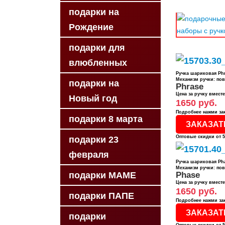
подарки на
Рождение
подарки для
влюбленных
Ручка шариковая Phr
Механизм ручки: по
подарки на
Phrase
Цена за ручку вмест
Новый год
1650 руб.
Подробнее нажми за
подарки 8 марта
ЗАКАЗАТ
Оптовые скидки от 5
подарки 23
февраля
Ручка шариковая Pha
Механизм ручки: по
подарки МАМЕ
Phase
Цена за ручку вмест
1650 руб.
подарки ПАПЕ
Подробнее нажми за
ЗАКАЗАТ
подарки