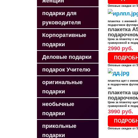
женщин
Оптовые скидки от 5
подарки для
руководителя
плакетка с именной
подарочном футляре 
плакетка А5
подарочно
Корпоративные
Цена за плакетку с 
подарки
гравировкой в пода
2990 руб.
Деловые подарки
ПОДРОБ
Оптовые скидки от 5
подарок Учителю
оригинальные
плакетка щит с име
в подарочном футляр
см
подарки
плакетка щ
подарочно
Цена за плакетку щи
необычные
гравировкой в пода
3990 руб.
подарки
ПОДРОБ
прикольные
Оптовые скидки от 5
подарки