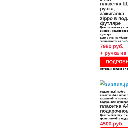
плакетка 
ручка,
зажигалка
zippo в по
футляре
Цена за плакетку и з
именной гравировко
футляре
цена ручки прибавля
зависимости от выб
7980 руб.
+ ручка на
ПОДРОБ
Оптовые скидки от 5
подарочный набор:
плакетка А4 с метал
пластиной с именно
подарочном футляр
плакетка А
подарочно
Цена за плакетку с 
гравировкой в пода
4500 руб.