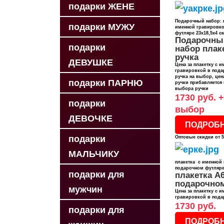
подарки ЖЕНЕ
Подарочный набор: п
подарки МУЖУ
именной гравировко
футляре 23х18,5х4 с
Подарочны
подарки
набор плак
ручка
ДЕВУШКЕ
Цена за плакетку с 
гравировкой в пода
ручка на выбор, цен
подарки ПАРНЮ
ручки прибавляется 
выбора ручки
1730 руб. 
подарки
выбор
ДЕВОЧКЕ
ПОДРОБ
подарки
Оптовые скидки от 5
МАЛЬЧИКУ
плакетка с именной
подарочном футляре
подарки для
плакетка А6
подарочно
мужчин
Цена за плакетку с 
гравировкой в пода
1730 руб.
подарки для
ПОДРОБ