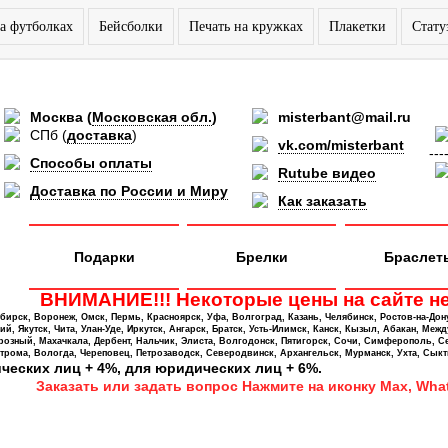
а футболках
Бейсболки
Печать на кружках
Плакетки
Стату
Москва
(
Московская обл.
)
misterbant@mail.ru
СПб
(
доставка
)
vk.com/misterbant
---
Способы оплаты
Rutube видео
Доставка по России и Миру
Как заказать
Подарки
Брелки
Браслет
ВНИМАНИЕ!!! Некоторые цены на сайте не
ирск, Воронеж, Омск, Пермь, Красноярск, Уфа, Волгоград, Казань, Челябинск, Ростов-на-Дон
 Якутск, Чита, Улан-Уде, Иркутск, Ангарск, Братск, Усть-Илимск, Канск, Кызыл, Абакан, Межд
Грозный, Махачкала, Дербент, Нальчик, Элиста, Волгодонск, Пятигорск, Сочи, Симферополь, С
трома, Вологда, Череповец, Петрозаводск, Северодвинск, Архангельск, Мурманск, Ухта, Сыкт
ических лиц + 4%, для юридических лиц + 6%.
Заказать или задать вопрос Нажмите на иконку Max, What