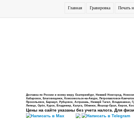
Главная
Гравировка
Печать н
Доставка по России и всему миру. Екатеринбург, Нижний Новгород, Новосиб
Хабаровск, Благовещенск, Комсомольск-на-Амуре, Петропавловск-Камчатский,
Прокопьевск, Барнаул, Рубцовск, Астрахань, Нижний Тагил, Владикавказ, 
Липецк, Орёл, Курск, Владимир, Калуга, Обнинск, Йошкар-Орал, Киров, Кос
Цены на сайте указаны без учета налога. Для физ