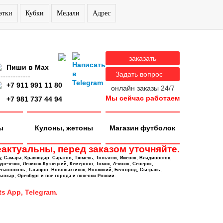
этки
Кубки
Медали
Адрес
заказать
Пиши в Max
Задать вопрос
-------------
+7 911 991 11 80
онлайн заказы 24/7
Мы сейчас работаем
+7 981 737 44 94
ы
Кулоны, жетоны
Магазин футболок
актуальны, перед заказом уточняйте.
у, Самара, Краснодар, Саратов, Тюмень, Тольятти, Ижевск, Владивосток,
уреченск, Ленинск-Кузнецкий, Кемерово, Томск, Ачинск, Северск,
евастополь, Таганрог, Новошахтинск, Волжский, Белгород, Сызрань,
ывкар, Оренбург и все города и поселки России.
s App, Telegram.