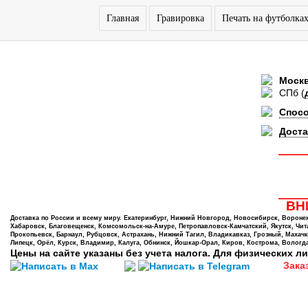
Главная
Гравировка
Печать на футболка
Моск
СПб
(
Спос
Доста
ВНИ
Доставка по России и всему миру. Екатеринбург, Нижний Новгород, Новосибирск, Воронеж,
Хабаровск, Благовещенск, Комсомольск-на-Амуре, Петропавловск-Камчатский, Якутск, Чита,
Прокопьевск, Барнаул, Рубцовск, Астрахань, Нижний Тагил, Владикавказ, Грозный, Махачк
Липецк, Орёл, Курск, Владимир, Калуга, Обнинск, Йошкар-Орал, Киров, Кострома, Вологда
Цены на сайте указаны без учета налога. Для физических ли
Зака