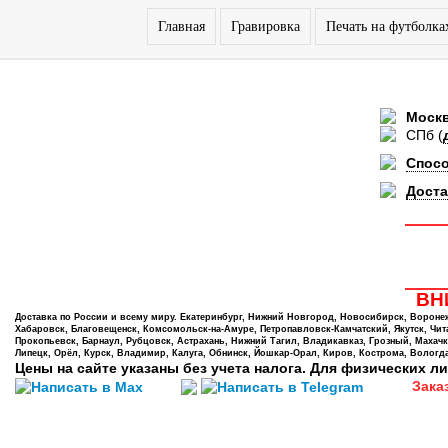
Главная
Гравировка
Печать на футболка
Моск
СПб
(
Спос
Доста
ВНИ
Доставка по России и всему миру. Екатеринбург, Нижний Новгород, Новосибирск, Воронеж,
Хабаровск, Благовещенск, Комсомольск-на-Амуре, Петропавловск-Камчатский, Якутск, Чита,
Прокопьевск, Барнаул, Рубцовск, Астрахань, Нижний Тагил, Владикавказ, Грозный, Махачк
Липецк, Орёл, Курск, Владимир, Калуга, Обнинск, Йошкар-Орал, Киров, Кострома, Вологда
Цены на сайте указаны без учета налога. Для физических ли
Зака