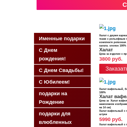
С
Халат с двумя карм
Именные подарки
ткани с рельефным 
комплекте репсовая 
халата. хлопок 100%
Халат
С Днем
Цена за изделие с п
рождения!
3800 руб.
Заказат
С Днем Свадьбы!
С Юбилеем!
Халат вафельный, б
подарки на
100%
Халат ваф
Цена за Халат вафе
Рождение
нанесением изображ
на 14 см)
Халат вафельный с п
подарки для
штуки
5990 руб.
влюбленных
Халат вафельный с п