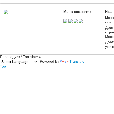
Мы в соц.сетях:
Наш 
Моск
ст.м
Дост
стра
Моск
Дост
уточ
Переводчик / Translate »
Powered by
Translate
Top