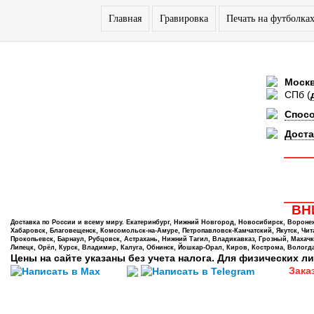
Главная
Гравировка
Печать на футболка
Моск
СПб
(
Спос
Доста
ВНИ
Доставка по России и всему миру. Екатеринбург, Нижний Новгород, Новосибирск, Воронеж,
Хабаровск, Благовещенск, Комсомольск-на-Амуре, Петропавловск-Камчатский, Якутск, Чита,
Прокопьевск, Барнаул, Рубцовск, Астрахань, Нижний Тагил, Владикавказ, Грозный, Махачк
Липецк, Орёл, Курск, Владимир, Калуга, Обнинск, Йошкар-Орал, Киров, Кострома, Вологда
Цены на сайте указаны без учета налога. Для физических ли
Зака