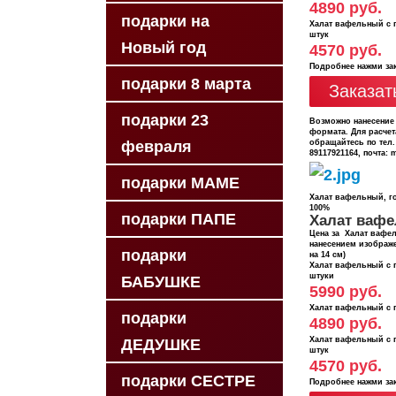
4890 руб.
подарки на
Халат вафельный с п
штук
Новый год
4570 руб.
Подробнее нажми за
подарки 8 марта
Заказат
подарки 23
Возможно нанесение
формата. Для расчет
обращайтесь по тел.
февраля
89117921164, почта: 
подарки МАМЕ
Халат вафельный, г
100%
подарки ПАПЕ
Халат ваф
Цена за Халат вафе
нанесением изображ
подарки
на 14 см)
Халат вафельный с п
штуки
БАБУШКЕ
5990 руб.
Халат вафельный с п
подарки
4890 руб.
Халат вафельный с п
ДЕДУШКЕ
штук
4570 руб.
подарки СЕСТРЕ
Подробнее нажми за