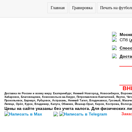
Главная
Гравировка
Печать на футбол
Моск
СПб
(
Спос
Доста
ВНИ
Доставка по России и всему миру. Екатеринбург, Нижний Новгород, Новосибирск, Воронеж,
Хабаровск, Благовещенск, Комсомольск-на-Амуре, Петропавловск-Камчатский, Якутск, Чита,
Прокопьевск, Барнаул, Рубцовск, Астрахань, Нижний Тагил, Владикавказ, Грозный, Махачк
Липецк, Орёл, Курск, Владимир, Калуга, Обнинск, Йошкар-Орал, Киров, Кострома, Вологда
Цены на сайте указаны без учета налога. Для физических ли
Зака