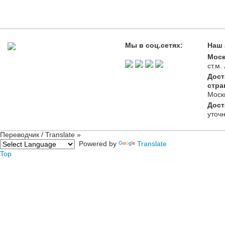
Мы в соц.сетях:
Наш 
Моск
ст.м
Дост
стра
Моск
Дост
уточ
Переводчик / Translate »
Powered by
Translate
Top