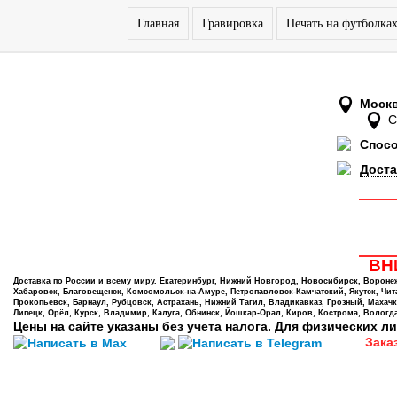
Главная
Гравировка
Печать на футболка
Моск
Спос
Доста
ВНИ
Доставка по России и всему миру. Екатеринбург, Нижний Новгород, Новосибирск, Воронеж,
Хабаровск, Благовещенск, Комсомольск-на-Амуре, Петропавловск-Камчатский, Якутск, Чита,
Прокопьевск, Барнаул, Рубцовск, Астрахань, Нижний Тагил, Владикавказ, Грозный, Махачк
Липецк, Орёл, Курск, Владимир, Калуга, Обнинск, Йошкар-Орал, Киров, Кострома, Вологда
Цены на сайте указаны без учета налога. Для физических ли
Зака