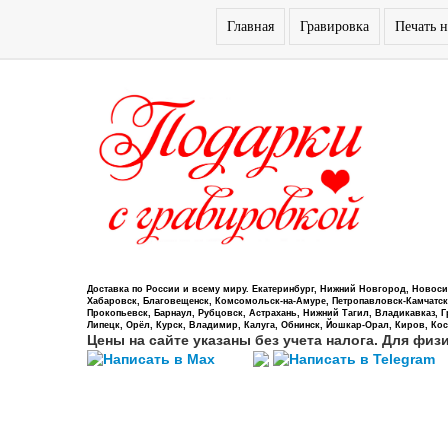
Главная
Гравировка
Печать н
Доставка по России и всему миру. Екатеринбург, Нижний Новгород, Новосиб
Хабаровск, Благовещенск, Комсомольск-на-Амуре, Петропавловск-Камчатский,
Прокопьевск, Барнаул, Рубцовск, Астрахань, Нижний Тагил, Владикавказ, 
Липецк, Орёл, Курск, Владимир, Калуга, Обнинск, Йошкар-Орал, Киров, Кос
Цены на сайте указаны без учета налога. Для физ