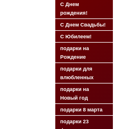
С Днем
рождения!
С Днем Свадьбы!
С Юбилеем!
подарки на
Рождение
подарки для
влюбленных
подарки на
Новый год
подарки 8 марта
подарки 23