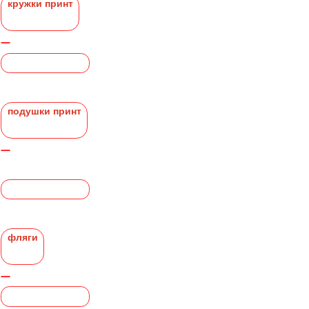
кружки принт
подушки принт
фляги