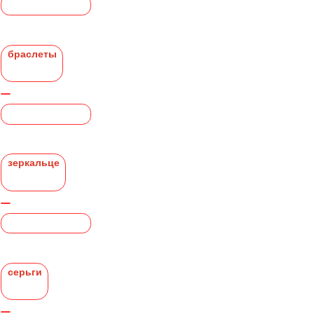
браслеты
зеркальце
серьги