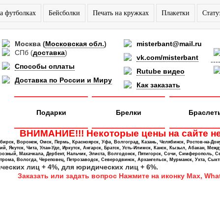
а футболках
Бейсболки
Печать на кружках
Плакетки
Стату
Москва
(
Московская обл.
)
misterbant@mail.ru
СПб
(
доставка
)
vk.com/misterbant
---
Способы оплаты
Rutube видео
Доставка по России и Миру
Как заказать
Подарки
Брелки
Браслет
ВНИМАНИЕ!!! Некоторые цены на сайте не
ирск, Воронеж, Омск, Пермь, Красноярск, Уфа, Волгоград, Казань, Челябинск, Ростов-на-Дон
 Якутск, Чита, Улан-Уде, Иркутск, Ангарск, Братск, Усть-Илимск, Канск, Кызыл, Абакан, Межд
Грозный, Махачкала, Дербент, Нальчик, Элиста, Волгодонск, Пятигорск, Сочи, Симферополь, С
трома, Вологда, Череповец, Петрозаводск, Северодвинск, Архангельск, Мурманск, Ухта, Сыкт
ических лиц + 4%, для юридических лиц + 6%.
Заказать или задать вопрос Нажмите на иконку Max, What