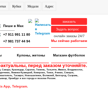
этки
Кубки
Медали
Адрес
заказать
Пиши в Max
Задать вопрос
-------------
+7 911 991 11 80
онлайн заказы 24/7
Мы сейчас работаем
+7 981 737 44 94
ы
Кулоны, жетоны
Магазин футболок
актуальны, перед заказом уточняйте.
у, Самара, Краснодар, Саратов, Тюмень, Тольятти, Ижевск, Владивосток,
уреченск, Ленинск-Кузнецкий, Кемерово, Томск, Ачинск, Северск,
евастополь, Таганрог, Новошахтинск, Волжский, Белгород, Сызрань,
ывкар, Оренбург и все города и поселки России.
s App, Telegram.