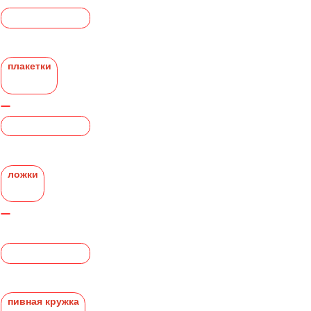
плакетки
ложки
пивная кружка