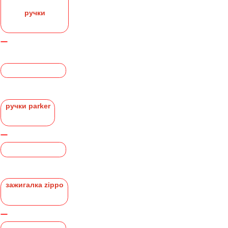
ручки
ручки parker
зажигалка zippo