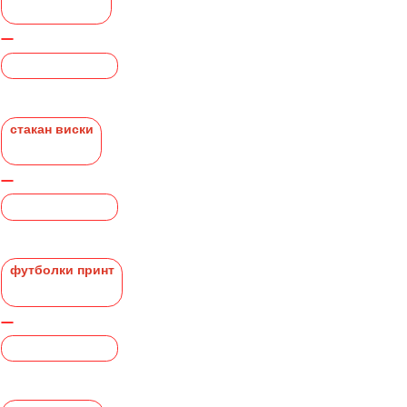
стакан виски
футболки принт