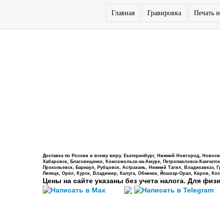
Главная
Гравировка
Печать н
Доставка по России и всему миру. Екатеринбург, Нижний Новгород, Новосиб
Хабаровск, Благовещенск, Комсомольск-на-Амуре, Петропавловск-Камчатский,
Прокопьевск, Барнаул, Рубцовск, Астрахань, Нижний Тагил, Владикавказ, 
Липецк, Орёл, Курск, Владимир, Калуга, Обнинск, Йошкар-Орал, Киров, Кос
Цены на сайте указаны без учета налога. Для физ