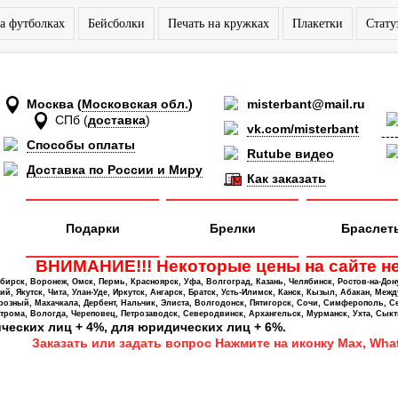
а футболках
Бейсболки
Печать на кружках
Плакетки
Стату
Москва
(
Московская обл.
)
misterbant@mail.ru
СПб
(
доставка
)
vk.com/misterbant
---
Способы оплаты
Rutube видео
Доставка по России и Миру
Как заказать
Подарки
Брелки
Браслет
ВНИМАНИЕ!!! Некоторые цены на сайте не
ирск, Воронеж, Омск, Пермь, Красноярск, Уфа, Волгоград, Казань, Челябинск, Ростов-на-Дон
 Якутск, Чита, Улан-Уде, Иркутск, Ангарск, Братск, Усть-Илимск, Канск, Кызыл, Абакан, Межд
Грозный, Махачкала, Дербент, Нальчик, Элиста, Волгодонск, Пятигорск, Сочи, Симферополь, С
трома, Вологда, Череповец, Петрозаводск, Северодвинск, Архангельск, Мурманск, Ухта, Сыкт
ических лиц + 4%, для юридических лиц + 6%.
Заказать или задать вопрос Нажмите на иконку Max, What