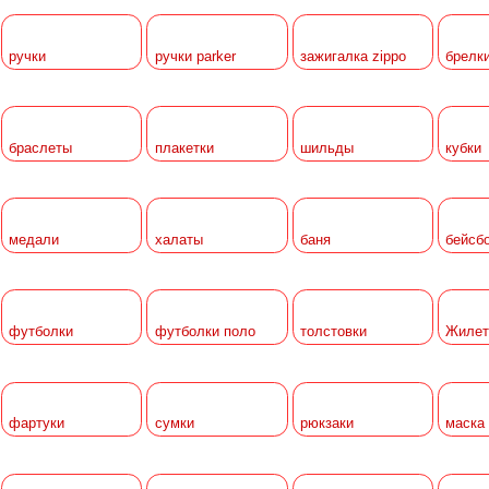
ручки
ручки parker
зажигалка zippo
брелк
браслеты
плакетки
шильды
кубки
медали
халаты
баня
бейсб
футболки
футболки поло
толстовки
Жилет
фартуки
сумки
рюкзаки
маска