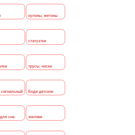
и
кулоны, жетоны
статуэтки
олки
трусы, носки
 сигнальный
Боди детское
 для сна
зонтики