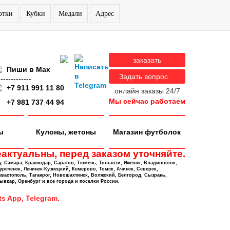
этки
Кубки
Медали
Адрес
заказать
Пиши в Max
Задать вопрос
-------------
+7 911 991 11 80
онлайн заказы 24/7
Мы сейчас работаем
+7 981 737 44 94
ы
Кулоны, жетоны
Магазин футболок
актуальны, перед заказом уточняйте.
у, Самара, Краснодар, Саратов, Тюмень, Тольятти, Ижевск, Владивосток,
уреченск, Ленинск-Кузнецкий, Кемерово, Томск, Ачинск, Северск,
евастополь, Таганрог, Новошахтинск, Волжский, Белгород, Сызрань,
ывкар, Оренбург и все города и поселки России.
s App, Telegram.