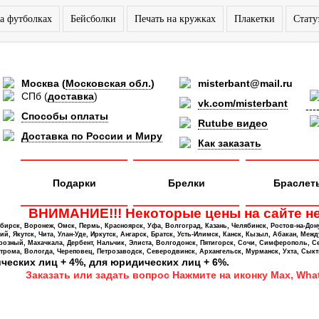
а футболках
Бейсболки
Печать на кружках
Плакетки
Стату
Москва
(
Московская обл.
)
misterbant@mail.ru
СПб
(
доставка
)
vk.com/misterbant
---
Способы оплаты
Rutube видео
Доставка по России и Миру
Как заказать
Подарки
Брелки
Браслет
ВНИМАНИЕ!!! Некоторые цены на сайте не
ирск, Воронеж, Омск, Пермь, Красноярск, Уфа, Волгоград, Казань, Челябинск, Ростов-на-Дон
 Якутск, Чита, Улан-Уде, Иркутск, Ангарск, Братск, Усть-Илимск, Канск, Кызыл, Абакан, Межд
Грозный, Махачкала, Дербент, Нальчик, Элиста, Волгодонск, Пятигорск, Сочи, Симферополь, С
трома, Вологда, Череповец, Петрозаводск, Северодвинск, Архангельск, Мурманск, Ухта, Сыкт
ических лиц + 4%, для юридических лиц + 6%.
Заказать или задать вопрос Нажмите на иконку Max, What