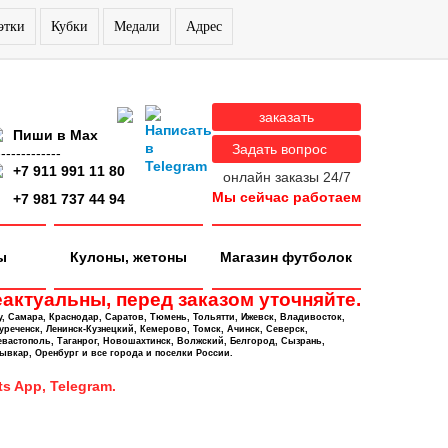
этки
Кубки
Медали
Адрес
заказать
Пиши в Max
Задать вопрос
-------------
+7 911 991 11 80
онлайн заказы 24/7
Мы сейчас работаем
+7 981 737 44 94
ы
Кулоны, жетоны
Магазин футболок
актуальны, перед заказом уточняйте.
у, Самара, Краснодар, Саратов, Тюмень, Тольятти, Ижевск, Владивосток,
уреченск, Ленинск-Кузнецкий, Кемерово, Томск, Ачинск, Северск,
евастополь, Таганрог, Новошахтинск, Волжский, Белгород, Сызрань,
ывкар, Оренбург и все города и поселки России.
s App, Telegram.