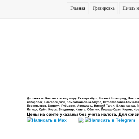
Главная
Гравировка
Печать н
Доставка по России и всему миру. Екатеринбург, Нижний Новгород, Новосиб
Хабаровск, Благовещенск, Комсомольск-на-Амуре, Петропавловск-Камчатский,
Прокопьевск, Барнаул, Рубцовск, Астрахань, Нижний Тагил, Владикавказ, 
Липецк, Орёл, Курск, Владимир, Калуга, Обнинск, Йошкар-Орал, Киров, Кос
Цены на сайте указаны без учета налога. Для физ