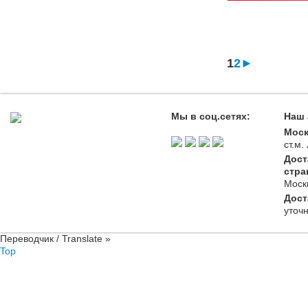
1
2
►
Мы в соц.сетях:
Наш 
Моск
ст.м
Дост
стра
Моск
Дост
уточ
Переводчик / Translate »
Top