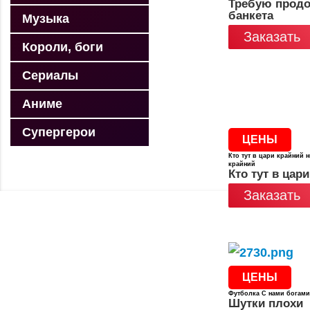
Требую прод
банкета
Музыка
Заказать
Короли, боги
Сериалы
Аниме
Супергерои
ЦЕНЫ
Кто тут в цари крайний н
крайний
Кто тут в цари
Заказать
ЦЕНЫ
Футболка С нами богами
Шутки плохи