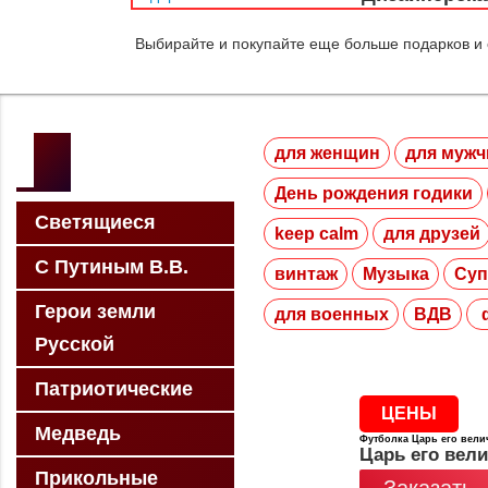
Выбирайте и покупайте еще больше подарков и
для женщин
для мужч
День рождения годики
Светящиеся
keep calm
для друзей
С Путиным В.В.
винтаж
Музыка
Суп
Герои земли
для военных
ВДВ
ф
Русской
Патриотические
ЦЕНЫ
Медведь
Футболка Царь его вели
Царь его вел
Прикольные