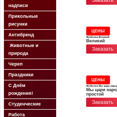
Заказать
надписи
Прикольные
рисунки
ЦЕНЫ
Антибренд
Футболка Великий
Великий
Животные и
Заказать
природа
Череп
Праздники
ЦЕНЫ
С Днём
Футболка Мы цари наро
Мы цари нар
рождения!
простой
Заказать
Студенческие
Работа