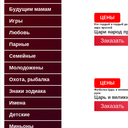
Будущим мамам
ЦЕНЫ
Игры
Кто гордый я гордый да
наро простой
Цари народ п
Любовь
Заказать
Парные
Семейные
Молодожены
Охота, рыбалка
ЦЕНЫ
Знаки зодиака
Футболка Царь и велики
руси
Царь и велик
Имена
Заказать
Детские
Миньоны