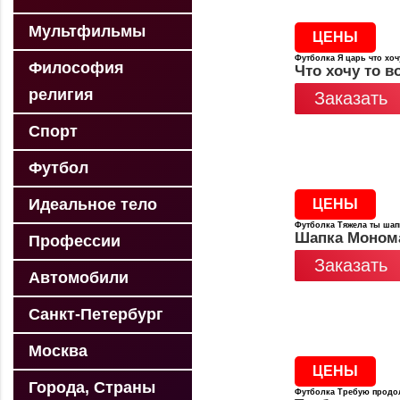
Мультфильмы
ЦЕНЫ
Футболка Я царь что хоч
Философия
Что хочу то в
религия
Заказать
Спорт
Футбол
Идеальное тело
ЦЕНЫ
Футболка Тяжела ты шап
Шапка Моном
Профессии
Заказать
Автомобили
Санкт-Петербург
Москва
ЦЕНЫ
Города, Страны
Футболка Требую продол