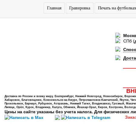
Главная
Гравировка
Печать на футболка
Моск
СПб
(
Спос
Доста
ВНИ
Доставка по России и всему миру. Екатеринбург, Нижний Новгород, Новосибирск, Воронеж,
Хабаровск, Благовещенск, Комсомольск-на-Амуре, Петропавловск-Камчатский, Якутск, Чита,
Прокопьевск, Барнаул, Рубцовск, Астрахань, Нижний Тагил, Владикавказ, Грозный, Махачк
Липецк, Орёл, Курск, Владимир, Калуга, Обнинск, Йошкар-Орал, Киров, Кострома, Вологда
Цены на сайте указаны без учета налога. Для физических ли
Зака