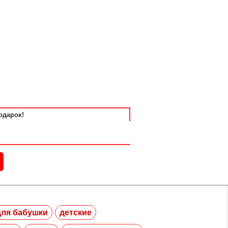
одарок!
для бабушки
детские