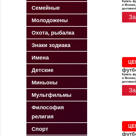
Купить фу
и Москве,
Семейные
доставко
За
Молодожены
Охота, рыбалка
Знаки зодиака
Имена
ЦЕ
Детские
футб
Купить фу
и Москве,
Миньоны
доставко
За
Мультфильмы
Философия
религия
ЦЕ
Спорт
футб