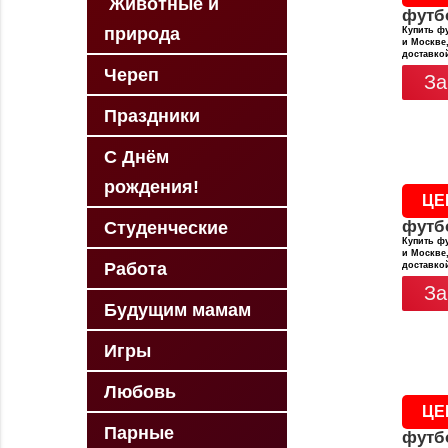
Животные и
футб
природа
Купить фу
и Москве,
доставко
Череп
За
Праздники
С Днём
рождения!
ЦЕ
футб
Студенческие
Купить фу
и Москве,
Работа
доставко
За
Будущим мамам
Игры
Любовь
ЦЕ
Парные
футб