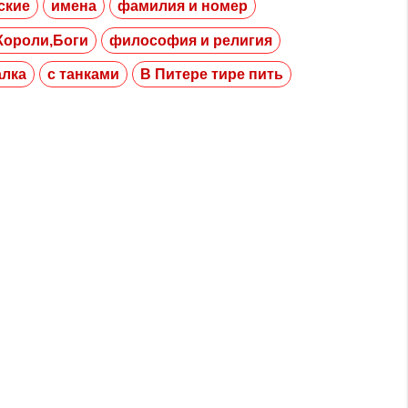
ские
имена
фамилия и номер
Короли,Боги
философия и религия
алка
с танками
В Питере тире пить