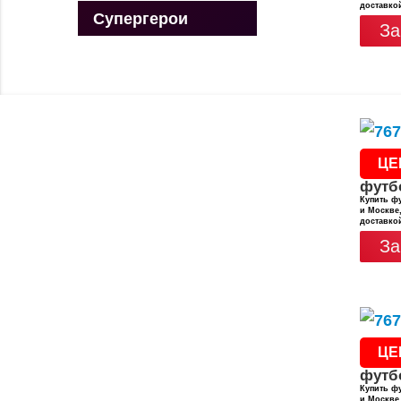
доставко
Супергерои
За
ЦЕ
футб
Купить фу
и Москве,
доставко
За
ЦЕ
футб
Купить фу
и Москве,