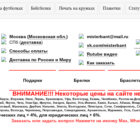
а футболках
Бейсболки
Печать на кружках
Плакетки
Стату
Москва
(
Московская обл.
)
misterbant@mail.ru
СПб
(
доставка
)
vk.com/misterbant
---
Способы оплаты
Rutube видео
Доставка по России и Миру
Как заказать
Подарки
Брелки
Браслет
ВНИМАНИЕ!!! Некоторые цены на сайте не
ирск, Воронеж, Омск, Пермь, Красноярск, Уфа, Волгоград, Казань, Челябинск, Ростов-на-Дон
 Якутск, Чита, Улан-Уде, Иркутск, Ангарск, Братск, Усть-Илимск, Канск, Кызыл, Абакан, Межд
Грозный, Махачкала, Дербент, Нальчик, Элиста, Волгодонск, Пятигорск, Сочи, Симферополь, С
трома, Вологда, Череповец, Петрозаводск, Северодвинск, Архангельск, Мурманск, Ухта, Сыкт
ических лиц + 4%, для юридических лиц + 6%.
Заказать или задать вопрос Нажмите на иконку Max, What