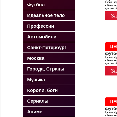
Купить фу
Футбол
и Москве,
доставко
Идеальное тело
За
Профессии
Автомобили
ЦЕ
Санкт-Петербург
футб
Москва
Купить фу
и Москве,
доставко
Города, Страны
За
Музыка
Короли, боги
Сериалы
ЦЕ
футб
Аниме
Купить фу
и Москве,