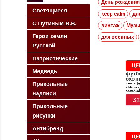
День рождения
Светящиеся
keep calm
дл
С Путиным В.В.
винтаж
Музы
Герои земли
для военных
Русской
Патриотические
ЦЕ
Медведь
футб
охот
Прикольные
Купить фу
и Москве,
доставко
надписи
За
Прикольные
рисунки
Антибренд
ЦЕ