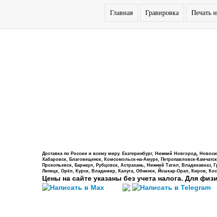
Главная
Гравировка
Печать н
Доставка по России и всему миру. Екатеринбург, Нижний Новгород, Новосиб
Хабаровск, Благовещенск, Комсомольск-на-Амуре, Петропавловск-Камчатский,
Прокопьевск, Барнаул, Рубцовск, Астрахань, Нижний Тагил, Владикавказ, 
Липецк, Орёл, Курск, Владимир, Калуга, Обнинск, Йошкар-Орал, Киров, Кос
Цены на сайте указаны без учета налога. Для физ