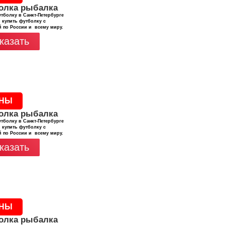
олка рыбалка
тболку в Санкт-Петербурге
 купить футболку с
й по России и всему миру.
казать
НЫ
олка рыбалка
тболку в Санкт-Петербурге
 купить футболку с
й по России и всему миру.
казать
НЫ
олка рыбалка