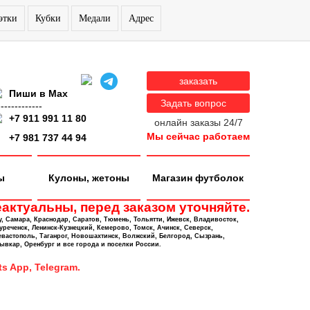
этки
Кубки
Медали
Адрес
заказать
Пиши в Max
Задать вопрос
-------------
+7 911 991 11 80
онлайн заказы 24/7
Мы сейчас работаем
+7 981 737 44 94
ы
Кулоны, жетоны
Магазин футболок
актуальны, перед заказом уточняйте.
у, Самара, Краснодар, Саратов, Тюмень, Тольятти, Ижевск, Владивосток,
уреченск, Ленинск-Кузнецкий, Кемерово, Томск, Ачинск, Северск,
евастополь, Таганрог, Новошахтинск, Волжский, Белгород, Сызрань,
ывкар, Оренбург и все города и поселки России.
s App, Telegram.