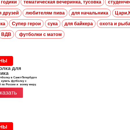
 годики
тематическая вечеринка, тусовка
студенче
я друзей
любителям пива
для начальника
Цари,
ка
Супер герои
сука
для байкера
охота и рыб
ВДВ
футболки с матом
НЫ
олка для
ника
тболку в Санкт-Петербурге
 купить футболку с
й по России и всему миру.
казать
НЫ