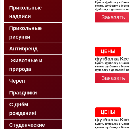
Купить футболку в Санкт
купить футболку в Москв
Прикольные
футболку с доставкой п
надписи
Заказать
Прикольные
рисунки
Антибренд
ЦЕНЫ
футболка Kee
Животные и
Купить футболку в Санкт
купить футболку в Москв
природа
футболку с доставкой п
Заказать
Череп
Праздники
С Днём
ЦЕНЫ
рождения!
футболка Kee
Студенческие
Купить футболку в Санкт
купить футболку в Москв