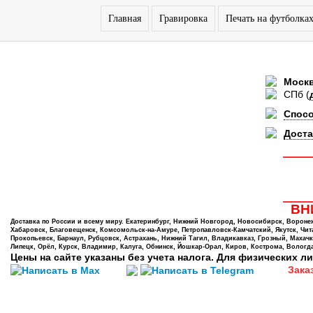
Главная
Гравировка
Печать на футболка
Моск
СПб
(
Спос
Доста
ВНИ
Доставка по России и всему миру. Екатеринбург, Нижний Новгород, Новосибирск, Воронеж,
Хабаровск, Благовещенск, Комсомольск-на-Амуре, Петропавловск-Камчатский, Якутск, Чита,
Прокопьевск, Барнаул, Рубцовск, Астрахань, Нижний Тагил, Владикавказ, Грозный, Махачк
Липецк, Орёл, Курск, Владимир, Калуга, Обнинск, Йошкар-Орал, Киров, Кострома, Вологда
Цены на сайте указаны без учета налога. Для физических ли
Зака