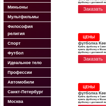
футболку с доставкой п
Миньоны
Заказать
Мультфильмы
Философия
религия
ЦЕНЫ
Спорт
футболка Kee
Купить футболку в Санкт
купить футболку в Москв
Футбол
футболку с доставкой п
Заказать
Идеальное тело
Профессии
Автомобили
ЦЕНЫ
Санкт-Петербург
футболка Kee
Купить футболку в Санкт
купить футболку в Москв
Москва
футболку с доставкой п