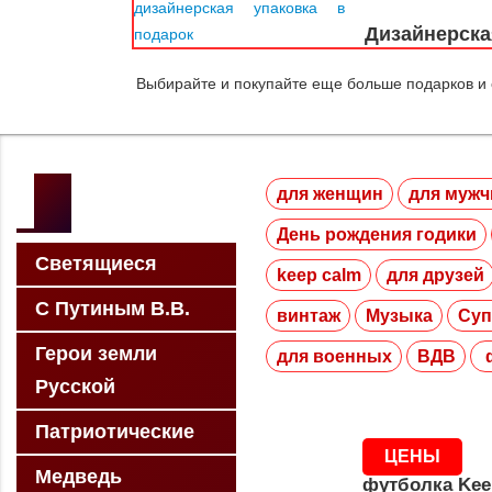
Дизайнерска
Выбирайте и покупайте еще больше подарков и
для женщин
для мужч
День рождения годики
Светящиеся
keep calm
для друзей
С Путиным В.В.
винтаж
Музыка
Суп
Герои земли
для военных
ВДВ
ф
Русской
Патриотические
ЦЕНЫ
Медведь
футболка Kee