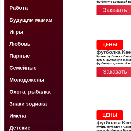
футболку с доставкой п
Работа
Заказать
Будущим мамам
Игры
Любовь
ЦЕНЫ
футболка Kee
Парные
Купить футболку в Санкт
купить футболку в Москв
футболку с доставкой п
Семейные
Заказать
Молодожены
Охота, рыбалка
Знаки зодиака
ЦЕНЫ
Имена
футболка Kee
Детские
Купить футболку в Санкт
купить футболку в Москв