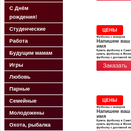
С Днём
рождения!
Студенческие
ЦЕНЫ
Футболка с номером
Работа
Напишем ваш
имя
Купить футболку в Санкт
Будущим мамам
купить футболку в Москв
футболку с доставкой п
Игры
Заказать
Любовь
Парные
ЦЕНЫ
Семейные
Футболка с номером
Напишем ваш
Молодожены
имя
Купить футболку в Санкт
Охота, рыбалка
купить футболку в Москв
футболку с доставкой п