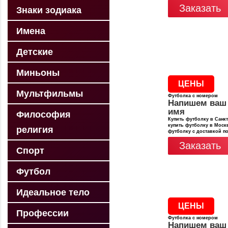
Заказать
Знаки зодиака
Имена
Детские
Миньоны
ЦЕНЫ
Мультфильмы
Футболка с номером
Напишем ваш
имя
Философия
Купить футболку в Санкт
купить футболку в Москв
религия
футболку с доставкой п
Заказать
Спорт
Футбол
Идеальное тело
ЦЕНЫ
Профессии
Футболка с номером
Напишем ваш