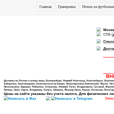
Главная
Гравировка
Печать на футболка
Моск
СПб
(
Спос
Доста
ВНИ
Доставка по России и всему миру. Екатеринбург, Нижний Новгород, Новосибирск, Воронеж,
Хабаровск, Благовещенск, Комсомольск-на-Амуре, Петропавловск-Камчатский, Якутск, Чита,
Прокопьевск, Барнаул, Рубцовск, Астрахань, Нижний Тагил, Владикавказ, Грозный, Махачк
Липецк, Орёл, Курск, Владимир, Калуга, Обнинск, Йошкар-Орал, Киров, Кострома, Вологда
Цены на сайте указаны без учета налога. Для физических ли
Зака