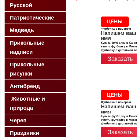
Русской
Патриотические
ЦЕНЫ
Медведь
Футболка с номером
Напишем ваш
имя
Прикольные
Купить футболку в Санкт
купить футболку в Москв
футболку с доставкой п
надписи
Заказать
Прикольные
рисунки
Антибренд
ЦЕНЫ
Животные и
Футболка с номером
Напишем ваш
природа
имя
Купить футболку в Санкт
Череп
купить футболку в Москв
футболку с доставкой п
Заказать
Праздники