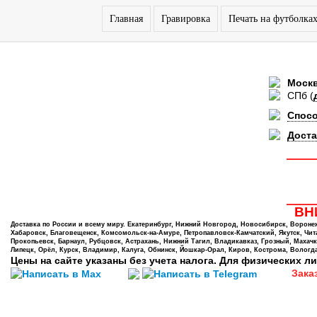
Главная
Гравировка
Печать на футболка
Моск
СПб
(
Спос
Доста
ВНИ
Доставка по России и всему миру. Екатеринбург, Нижний Новгород, Новосибирск, Воронеж,
Хабаровск, Благовещенск, Комсомольск-на-Амуре, Петропавловск-Камчатский, Якутск, Чита,
Прокопьевск, Барнаул, Рубцовск, Астрахань, Нижний Тагил, Владикавказ, Грозный, Махачк
Липецк, Орёл, Курск, Владимир, Калуга, Обнинск, Йошкар-Орал, Киров, Кострома, Вологда
Цены на сайте указаны без учета налога. Для физических ли
Зака