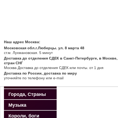
Williams
Купить футболку в Санкт
религия
купить футболку в Москв
футболку с доставкой п
и всему миру.
Спорт
Заказать
Футбол
Идеальное тело
Наш адрес Москва:
Московская обл.г.Люберцы. ул. 8 марта 48
Профессии
ст.м. Лухмановская.
5 минут
Доставка до отделения СДЕК в Санкт-Петербурге, в Москве,
Автомобили
стран СНГ
Москва
Доставка до отделения СДЕК или почты
. от 1 дня
Санкт-Петербург
Доставка по России, доставка по миру
уточняйте
по телефону
или e-mail
Москва
Переводчик / Translate »
Powered by
Translate
Города, Страны
Top
Музыка
Короли, боги