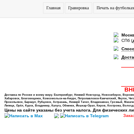
Главная
Гравировка
Печать на футболка
Моск
СПб
(
Спос
Доста
ВНИ
Доставка по России и всему миру. Екатеринбург, Нижний Новгород, Новосибирск, Воронеж,
Хабаровск, Благовещенск, Комсомольск-на-Амуре, Петропавловск-Камчатский, Якутск, Чита,
Прокопьевск, Барнаул, Рубцовск, Астрахань, Нижний Тагил, Владикавказ, Грозный, Махачк
Липецк, Орёл, Курск, Владимир, Калуга, Обнинск, Йошкар-Орал, Киров, Кострома, Вологда
Цены на сайте указаны без учета налога. Для физических ли
Зака