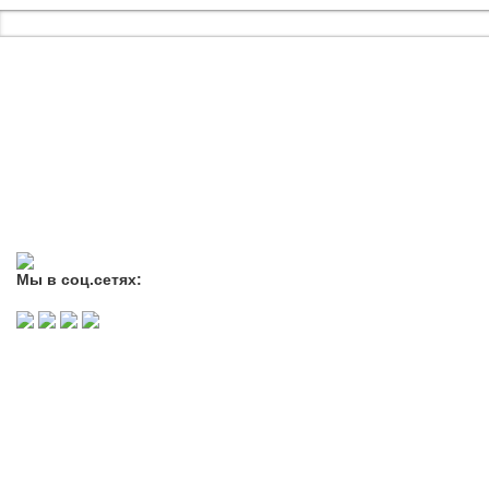
ACϟDC
Anti-Hype
Bl
Imagine Dragons
Iron 
Светящиеся
Noize MC
Deep Purple
С Путиным В.В.
Scorpions
Slayer
Sl
Герои земли
Каспийский Груз
Кипе
Русской
Мы в соц.сетях:
Патриотические
ЦЕНЫ
Медведь
футболка Ro
Williams
Прикольные
Купить футболку в Санкт
надписи
купить футболку в Москв
футболку с доставкой п
и всему миру.
Прикольные
Заказать