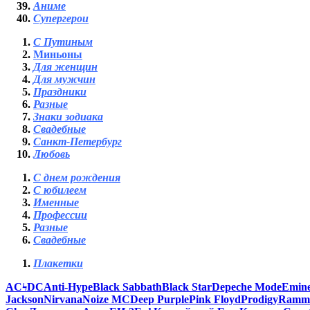
Аниме
Супергерои
С Путиным
Миньоны
Для женщин
Для мужчин
Праздники
Разные
Знаки зодиака
Свадебные
Санкт-Петербург
Любовь
С днем рождения
С юбилеем
Именные
Профессии
Разные
Свадебные
Плакетки
ACϟDC
Anti-Hype
Black Sabbath
Black Star
Depeche Mode
Emin
Jackson
Nirvana
Noize MC
Deep Purple
Pink Floyd
Prodigy
Ramms