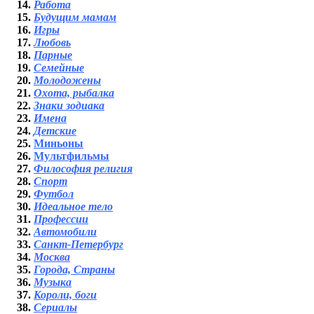
Работа
Будущим мамам
Игры
Любовь
Парные
Семейные
Молодожены
Охота, рыбалка
Знаки зодиака
Имена
Детские
Миньоны
Мультфильмы
Философия религия
Спорт
Футбол
Идеальное тело
Профессии
Автомобили
Санкт-Петербург
Москва
Города, Страны
Музыка
Короли, боги
Сериалы