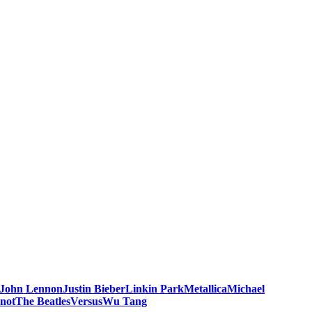
John Lennon
Justin Bieber
Linkin Park
Metallica
Michael
knot
The Beatles
Versus
Wu Tang