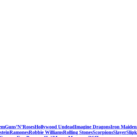
em
Guns’N’Roses
Hollywood Undead
Imagine Dragons
Iron Maiden
tein
Ramones
Robbie Williams
Rolling Stones
Scorpions
Slayer
Slip