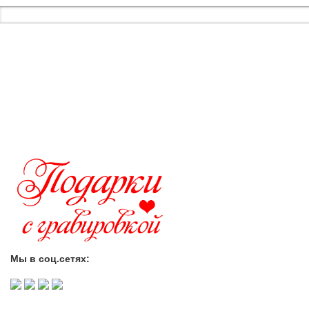
ACϟDC
Anti-Hype
Bl
Imagine Dragons
Iron 
Светящиеся
Noize MC
Deep Purple
С Путиным В.В.
Scorpions
Slayer
Sl
Герои земли
Каспийский Груз
Кипе
Русской
Патриотические
ЦЕНЫ
Медведь
футболка Ver
Купить футболку в Санкт
Прикольные
купить футболку в Москв
Мы в соц.сетях:
футболку с доставкой п
и всему миру.
надписи
Заказать
Прикольные