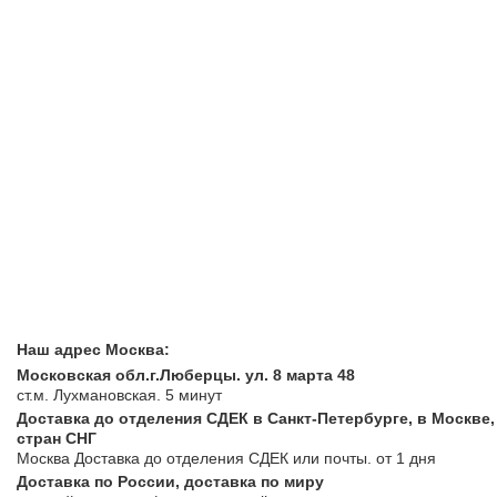
Сериалы
Аниме
ЦЕНЫ
Супергерои
футболка Ver
Купить футболку в Санкт
купить футболку в Москв
футболку с доставкой п
и всему миру.
Заказать
Наш адрес Москва:
Московская обл.г.Люберцы. ул. 8 марта 48
ст.м. Лухмановская.
5 минут
Доставка до отделения СДЕК в Санкт-Петербурге, в Москве,
стран СНГ
Москва
Доставка до отделения СДЕК или почты
. от 1 дня
Доставка по России, доставка по миру