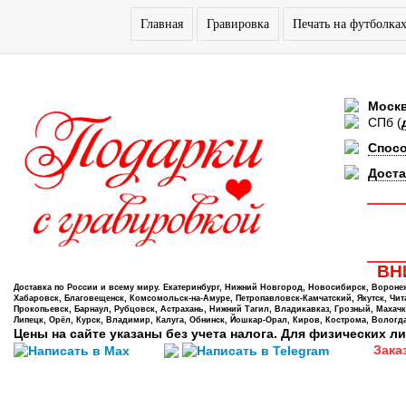
Главная
Гравировка
Печать на футболка
Моск
СПб
(
Спос
Доста
ВНИ
Доставка по России и всему миру. Екатеринбург, Нижний Новгород, Новосибирск, Воронеж,
Хабаровск, Благовещенск, Комсомольск-на-Амуре, Петропавловск-Камчатский, Якутск, Чита,
Прокопьевск, Барнаул, Рубцовск, Астрахань, Нижний Тагил, Владикавказ, Грозный, Махачк
Липецк, Орёл, Курск, Владимир, Калуга, Обнинск, Йошкар-Орал, Киров, Кострома, Вологда
Цены на сайте указаны без учета налога. Для физических ли
Зака