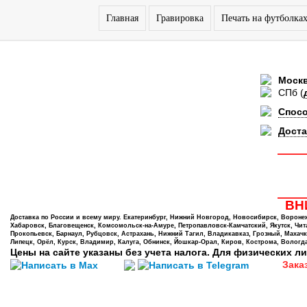
Главная
Гравировка
Печать на футболка
Моск
СПб
(
Спос
Доста
ВНИ
Доставка по России и всему миру. Екатеринбург, Нижний Новгород, Новосибирск, Воронеж,
Хабаровск, Благовещенск, Комсомольск-на-Амуре, Петропавловск-Камчатский, Якутск, Чита,
Прокопьевск, Барнаул, Рубцовск, Астрахань, Нижний Тагил, Владикавказ, Грозный, Махачк
Липецк, Орёл, Курск, Владимир, Калуга, Обнинск, Йошкар-Орал, Киров, Кострома, Вологда
Цены на сайте указаны без учета налога. Для физических ли
Зака