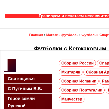
Гравируем и печатаем исключител
Главная
›
Магазин футболок
›
Футболки Спор
Футболки с Кержаковым
Сборная России
Спар
Компания “Мистер Бант” предлагает купить фу
Санкт-Петербурге.
Мхитарян
Сборная А
Светящиеся
Сборная Испании
Ра
С Путиным В.В.
Сборная Португалии
Герои земли
Манчестер
Русской