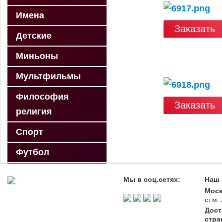
Имена
Заказать
Детские
Миньоны
Мультфильмы
Философия
Заказать
религия
Спорт
Футбол
Идеальное тело
Мы в соц.сетях:
Наш 
Моск
Профессии
ст.м
Дост
Автомобили
стра