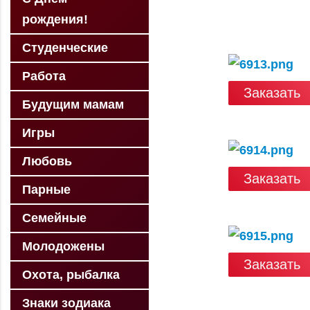
рождения!
Студенческие
Работа
Заказать
Будущим мамам
Игры
Любовь
Заказать
Парные
Семейные
Молодожены
Заказать
Охота, рыбалка
Знаки зодиака