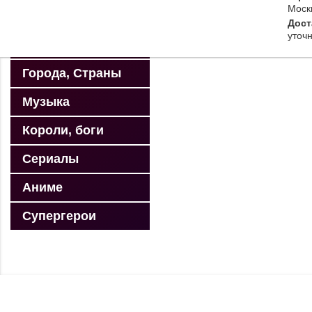
Моск
Санкт-Петербург
Дост
уточ
Москва
Переводчик / Translate »
Города, Страны
Powered by
Translate
Top
Музыка
Короли, боги
Сериалы
Аниме
Супергерои