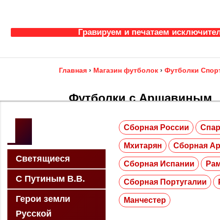
Гравируем и печатаем исключител
Главная
›
Магазин футболок
›
Футболки Спор
Футболки с Аршавиным
Сборная России
Спар
Компания “Мистер Бант” предлагает купить фу
Санкт-Петербурге.
Мхитарян
Сборная А
Светящиеся
Сборная Испании
Ра
С Путиным В.В.
Сборная Португалии
Герои земли
Манчестер
Русской