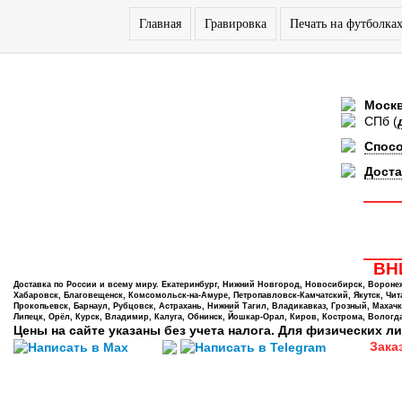
Главная
Гравировка
Печать на футболка
Моск
СПб
(
Спос
Доста
ВНИ
Доставка по России и всему миру. Екатеринбург, Нижний Новгород, Новосибирск, Воронеж,
Хабаровск, Благовещенск, Комсомольск-на-Амуре, Петропавловск-Камчатский, Якутск, Чита,
Прокопьевск, Барнаул, Рубцовск, Астрахань, Нижний Тагил, Владикавказ, Грозный, Махачк
Липецк, Орёл, Курск, Владимир, Калуга, Обнинск, Йошкар-Орал, Киров, Кострома, Вологда
Цены на сайте указаны без учета налога. Для физических ли
Зака