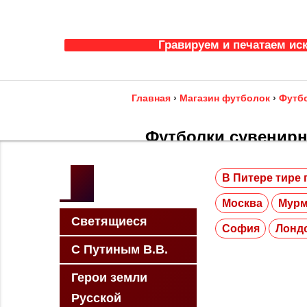
Гравируем и печатаем ис
Главная
›
Магазин футболок
›
Футбо
Футболки сувенирн
В Питере тире 
Сувенирные футболки и просто у
города Минска в Санкт-Петербурге
Москва
Мурм
футболке, или закажи нанесение сво
Светящиеся
София
Лонд
Петербургу, по Москве, по России, по 
С Путиным В.В.
Герои земли
Русской