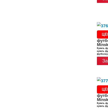
ЦЕ
футб
Minsk
Купить фу
купить фу
футболку
За
ЦЕ
футб
Minsk
Купить фу
купить фу