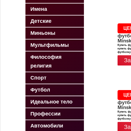
Имена
Детские
ЦЕ
Миньоны
футб
Minsk
Мультфильмы
Купить фу
купить фу
футболку
Философия
За
религия
Спорт
Футбол
ЦЕ
Идеальное тело
футб
Minsk
Купить фу
Профессии
купить фу
футболку
Автомобили
За