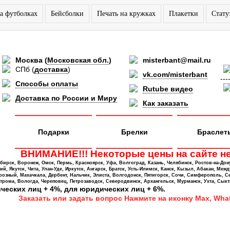
а футболках
Бейсболки
Печать на кружках
Плакетки
Стату
Москва
(
Московская обл.
)
misterbant@mail.ru
СПб
(
доставка
)
vk.com/misterbant
---
Способы оплаты
Rutube видео
Доставка по России и Миру
Как заказать
Подарки
Брелки
Браслет
ВНИМАНИЕ!!! Некоторые цены на сайте не
ирск, Воронеж, Омск, Пермь, Красноярск, Уфа, Волгоград, Казань, Челябинск, Ростов-на-Дон
 Якутск, Чита, Улан-Уде, Иркутск, Ангарск, Братск, Усть-Илимск, Канск, Кызыл, Абакан, Межд
Грозный, Махачкала, Дербент, Нальчик, Элиста, Волгодонск, Пятигорск, Сочи, Симферополь, С
трома, Вологда, Череповец, Петрозаводск, Северодвинск, Архангельск, Мурманск, Ухта, Сыкт
ических лиц + 4%, для юридических лиц + 6%.
Заказать или задать вопрос Нажмите на иконку Max, What