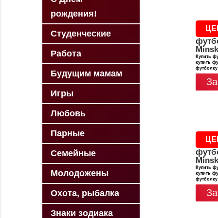
рождения!
ЦЕ
Студенческие
футб
Minsk
Работа
Купить фу
купить фу
футболку
Будущим мамам
За
Игры
Любовь
Парные
ЦЕ
футб
Семейные
Minsk
Купить фу
Молодожены
купить фу
футболку
За
Охота, рыбалка
Знаки зодиака