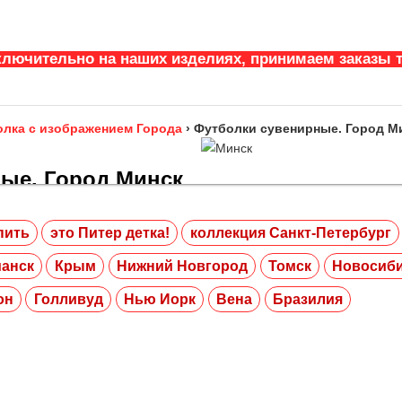
ключительно на наших изделиях, принимаем заказы т
лка с изображением Города
›
Футболки сувенирные. Город М
ые. Город Минск
пить
это Питер детка!
коллекция Санкт-Петербург
добная одежда с изображением
. Выбери подходящий принт на
анск
Крым
Нижний Новгород
Томск
Новосиб
его рисунка! Доставка по Санкт-
он
Голливуд
Нью Иорк
Вена
Бразилия
миру.