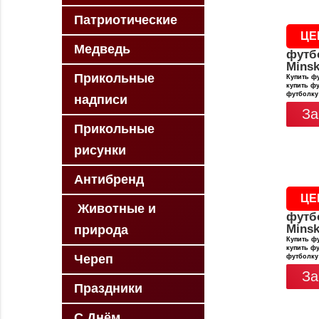
Патриотические
ЦЕ
Медведь
футб
Minsk
Прикольные
Купить фу
купить фу
футболку
надписи
За
Прикольные
рисунки
Антибренд
ЦЕ
Животные и
футб
Minsk
природа
Купить фу
купить фу
Череп
футболку
За
Праздники
С Днём