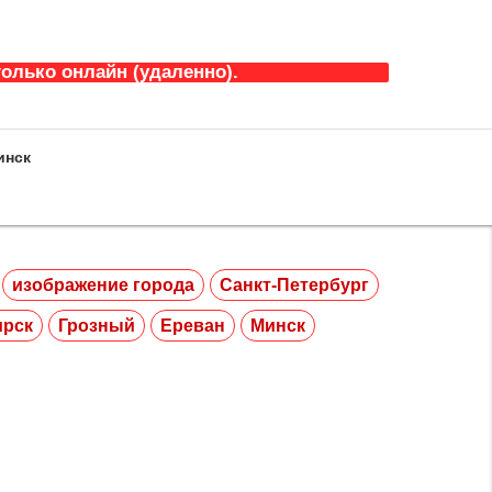
олько онлайн (удаленно).
инск
изображение города
Санкт-Петербург
ирск
Грозный
Ереван
Минск