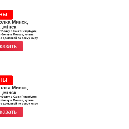
НЫ
олка Минск,
 ,мінск
тболку в Санкт-Петербурге,
тболку в Москве, купить
 с доставкой по всему миру.
казать
НЫ
олка Минск,
 ,мінск
тболку в Санкт-Петербурге,
тболку в Москве, купить
 с доставкой по всему миру.
казать