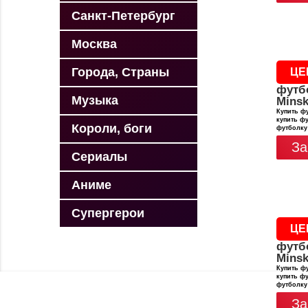
Санкт-Петербург
Москва
Города, Страны
ЦЕ
футб
Музыка
Minsk
Купить фу
купить фу
Короли, боги
футболку
За
Сериалы
Аниме
Супергерои
ЦЕ
футб
Minsk
Купить фу
купить фу
футболку
За