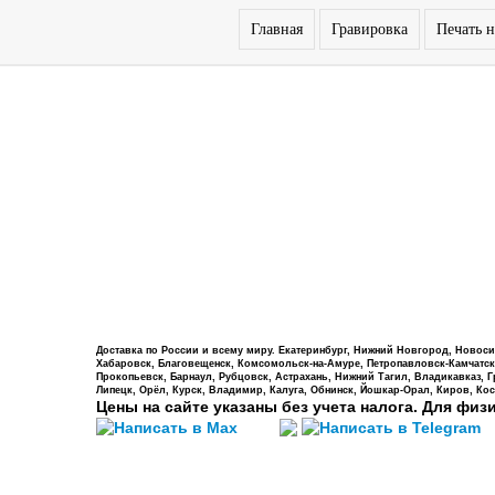
Главная
Гравировка
Печать н
Доставка по России и всему миру. Екатеринбург, Нижний Новгород, Новосиб
Хабаровск, Благовещенск, Комсомольск-на-Амуре, Петропавловск-Камчатский,
Прокопьевск, Барнаул, Рубцовск, Астрахань, Нижний Тагил, Владикавказ, 
Липецк, Орёл, Курск, Владимир, Калуга, Обнинск, Йошкар-Орал, Киров, Кос
Цены на сайте указаны без учета налога. Для физ