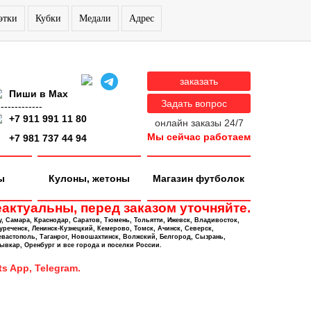
этки
Кубки
Медали
Адрес
заказать
Пиши в Max
Задать вопрос
-------------
+7 911 991 11 80
онлайн заказы 24/7
Мы сейчас работаем
+7 981 737 44 94
ы
Кулоны, жетоны
Магазин футболок
актуальны, перед заказом уточняйте.
у, Самара, Краснодар, Саратов, Тюмень, Тольятти, Ижевск, Владивосток,
уреченск, Ленинск-Кузнецкий, Кемерово, Томск, Ачинск, Северск,
евастополь, Таганрог, Новошахтинск, Волжский, Белгород, Сызрань,
ывкар, Оренбург и все города и поселки России.
s App, Telegram.