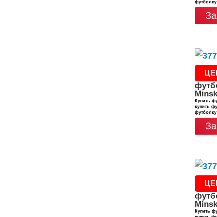
футболку
За
ЦЕ
футб
Minsk
Купить фу
купить фу
футболку
За
ЦЕ
футб
Minsk
Купить фу