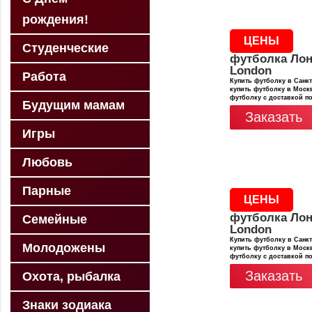
рождения!
ЦЕНЫ
Студенческие
футболка Лон
London
Работа
Купить футболку в Санкт
купить футболку в Москв
футболку с доставкой п
Будущим мамам
Заказать
Игры
Любовь
Парные
ЦЕНЫ
футболка Лон
Семейные
London
Купить футболку в Санкт
Молодожены
купить футболку в Москв
футболку с доставкой п
Заказать
Охота, рыбалка
Знаки зодиака