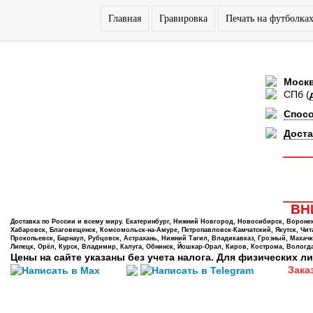
Главная
Гравировка
Печать на футболка
Моск
СПб
(
Спос
Доста
ВНИ
Доставка по России и всему миру. Екатеринбург, Нижний Новгород, Новосибирск, Воронеж,
Хабаровск, Благовещенск, Комсомольск-на-Амуре, Петропавловск-Камчатский, Якутск, Чита,
Прокопьевск, Барнаул, Рубцовск, Астрахань, Нижний Тагил, Владикавказ, Грозный, Махачк
Липецк, Орёл, Курск, Владимир, Калуга, Обнинск, Йошкар-Орал, Киров, Кострома, Вологда
Цены на сайте указаны без учета налога. Для физических ли
Зака