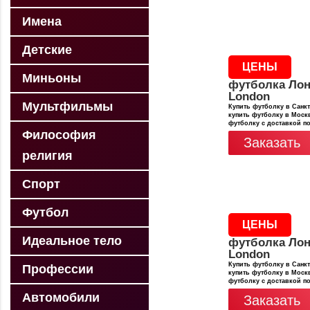
Имена
Детские
ЦЕНЫ
Миньоны
футболка Лон
London
Мультфильмы
Купить футболку в Санкт
купить футболку в Москв
футболку с доставкой п
Философия
Заказать
религия
Спорт
Футбол
ЦЕНЫ
Идеальное тело
футболка Лон
London
Купить футболку в Санкт
Профессии
купить футболку в Москв
футболку с доставкой п
Автомобили
Заказать