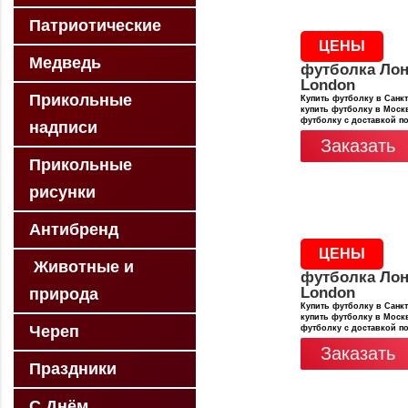
Патриотические
ЦЕНЫ
Медведь
футболка Лон
London
Прикольные
Купить футболку в Санкт
купить футболку в Москв
футболку с доставкой п
надписи
Заказать
Прикольные
рисунки
Антибренд
ЦЕНЫ
Животные и
футболка Лон
London
природа
Купить футболку в Санкт
купить футболку в Москв
Череп
футболку с доставкой п
Заказать
Праздники
С Днём