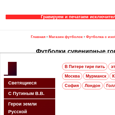
Гравируем и печатаем исключител
Главная
›
Магазин футболок
›
Футболка с из
Футболки сувенирные го
Лондон,
В Питере тире пить
э
Москва
Мурманск
Футболки с Лондоном, Футболки Лондон, футбол
shirts London, T-shirt I love London, майка Лон
Светящиеся
София
Лондон
Гол
Выбери подходящий принт на футболке, или за
С Путиным В.В.
рисунка! Доставка по Санкт-Петербургу, по Москв
Герои земли
Русской