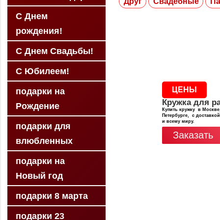
Друг
Свадебные
П
С Днем
рождения!
С Днем Свадьбы!
С Юбилеем!
ЦЕНЫ
подарки на
Кружка для р
Рождение
Купить кружку в Москве,
Петербурге, с доставкой
и всему миру.
подарки для
Заказать
влюбленных
подарки на
Новый год
подарки 8 марта
подарки 23