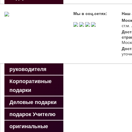
МАЛЬЧИКУ
Мы в соц.сетях:
Наш 
подарки для
Моск
ст.м
мужчин
Дост
стра
подарки для
Моск
женщин
Дост
уточ
подарки для
Переводчик / Translate »
руководителя
Powered by
Translate
Top
Корпоративные
подарки
Деловые подарки
подарок Учителю
оригинальные