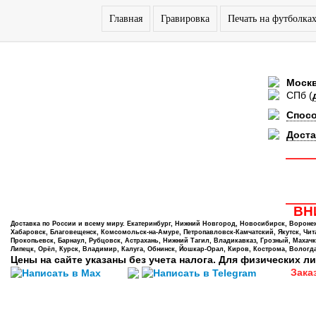
Главная
Гравировка
Печать на футболка
Моск
СПб
(
Спос
Доста
ВНИ
Доставка по России и всему миру. Екатеринбург, Нижний Новгород, Новосибирск, Воронеж,
Хабаровск, Благовещенск, Комсомольск-на-Амуре, Петропавловск-Камчатский, Якутск, Чита,
Прокопьевск, Барнаул, Рубцовск, Астрахань, Нижний Тагил, Владикавказ, Грозный, Махачк
Липецк, Орёл, Курск, Владимир, Калуга, Обнинск, Йошкар-Орал, Киров, Кострома, Вологда
Цены на сайте указаны без учета налога. Для физических ли
Зака