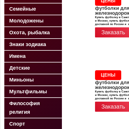
ЦЕНЫ
футболки дл
Семейные
железнодоро
Купить футболку в Санкт
Молодожены
и Москве, купить футбол
доставкой по России и 
Заказать
Охота, рыбалка
Знаки зодиака
Имена
Детские
ЦЕНЫ
Миньоны
футболки дл
железнодоро
Мультфильмы
Купить футболку в Санкт
и Москве, купить футбол
доставкой по России и 
Философия
Заказать
религия
Спорт