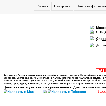
Главная
Гравировка
Печать на футболка
Моск
СПб
(
Спос
Доста
ВНИ
Доставка по России и всему миру. Екатеринбург, Нижний Новгород, Новосибирск, Воронеж,
Хабаровск, Благовещенск, Комсомольск-на-Амуре, Петропавловск-Камчатский, Якутск, Чита,
Прокопьевск, Барнаул, Рубцовск, Астрахань, Нижний Тагил, Владикавказ, Грозный, Махачк
Липецк, Орёл, Курск, Владимир, Калуга, Обнинск, Йошкар-Орал, Киров, Кострома, Вологда
Цены на сайте указаны без учета налога. Для физических ли
Зака