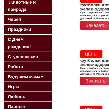
Животные и
футболки дл
железнодоро
природа
Купить футболку в Санкт
и Москве, купить футбол
Череп
доставкой по России и 
Заказать
Праздники
С Днём
рождения!
ЦЕНЫ
Студенческие
футболки дл
железнодоро
Работа
Купить футболку в Санкт
и Москве, купить футбол
доставкой по России и 
Будущим мамам
Заказать
Игры
Любовь
Парные