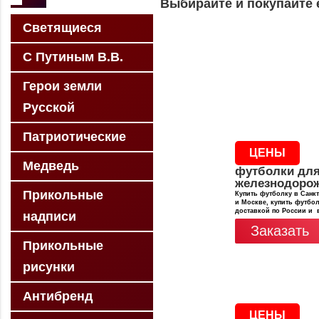
Выбирайте и покупайте 
Светящиеся
С Путиным В.В.
Герои земли
Русской
Патриотические
ЦЕНЫ
Медведь
футболки дл
железнодоро
Прикольные
Купить футболку в Санкт
и Москве, купить футбол
доставкой по России и 
надписи
Заказать
Прикольные
рисунки
Антибренд
ЦЕНЫ