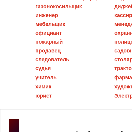
газонокосильщик
дидже
инженер
касси
мебельщик
менед
официант
охран
пожарный
полиц
продавец
садов
следователь
столя
судья
тракто
учитель
фарма
химик
худож
юрист
Электр