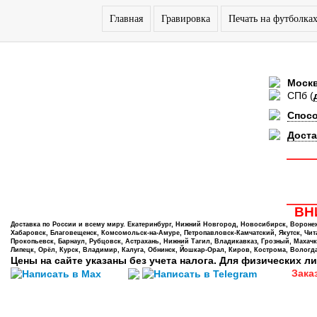
Главная
Гравировка
Печать на футболка
Моск
СПб
(
Спос
Доста
ВНИ
Доставка по России и всему миру. Екатеринбург, Нижний Новгород, Новосибирск, Воронеж,
Хабаровск, Благовещенск, Комсомольск-на-Амуре, Петропавловск-Камчатский, Якутск, Чита,
Прокопьевск, Барнаул, Рубцовск, Астрахань, Нижний Тагил, Владикавказ, Грозный, Махачк
Липецк, Орёл, Курск, Владимир, Калуга, Обнинск, Йошкар-Орал, Киров, Кострома, Вологда
Цены на сайте указаны без учета налога. Для физических ли
Зака