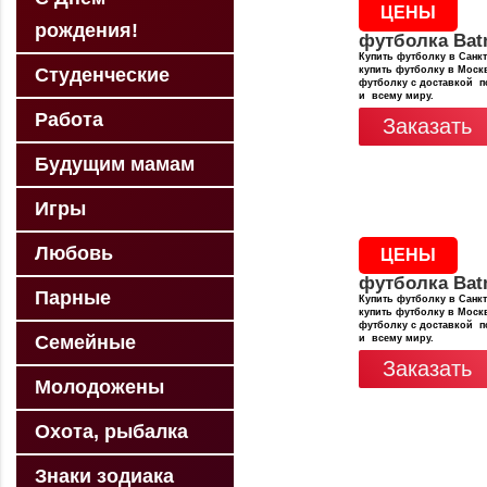
ЦЕНЫ
рождения!
футболка Ba
Купить футболку в Санкт
Студенческие
купить футболку в Москв
футболку с доставкой п
и всему миру.
Работа
Заказать
Будущим мамам
Игры
Любовь
ЦЕНЫ
футболка Ba
Парные
Купить футболку в Санкт
купить футболку в Москв
футболку с доставкой п
Семейные
и всему миру.
Заказать
Молодожены
Охота, рыбалка
Знаки зодиака