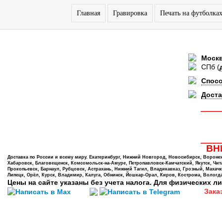
Главная
Гравировка
Печать на футболка
Моск
СПб
(
Спос
Доста
ВНИ
Доставка по России и всему миру. Екатеринбург, Нижний Новгород, Новосибирск, Воронеж,
Хабаровск, Благовещенск, Комсомольск-на-Амуре, Петропавловск-Камчатский, Якутск, Чита,
Прокопьевск, Барнаул, Рубцовск, Астрахань, Нижний Тагил, Владикавказ, Грозный, Махачк
Липецк, Орёл, Курск, Владимир, Калуга, Обнинск, Йошкар-Орал, Киров, Кострома, Вологда
Цены на сайте указаны без учета налога. Для физических ли
Зака