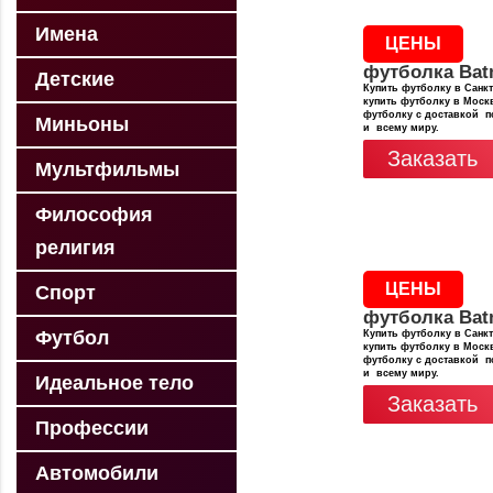
Имена
ЦЕНЫ
футболка Ba
Детские
Купить футболку в Санкт
купить футболку в Москв
футболку с доставкой п
Миньоны
и всему миру.
Заказать
Мультфильмы
Философия
религия
ЦЕНЫ
Спорт
футболка Ba
Футбол
Купить футболку в Санкт
купить футболку в Москв
футболку с доставкой п
и всему миру.
Идеальное тело
Заказать
Профессии
Автомобили