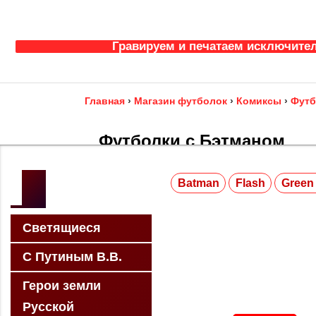
Гравируем и печатаем исключител
Главная
›
Магазин футболок
›
Комиксы
›
Футб
Футболки с Бэтманом
Batman
Flash
Green 
Студия дизайна “Мистер Бант” предлагает купит
в Санкт-Петербурге. Выбери подходящий при
закажи нанесение своего рисунка или фото!
Светящиеся
Петербургу, по Москве, по России, по миру.
С Путиным В.В.
Герои земли
Русской