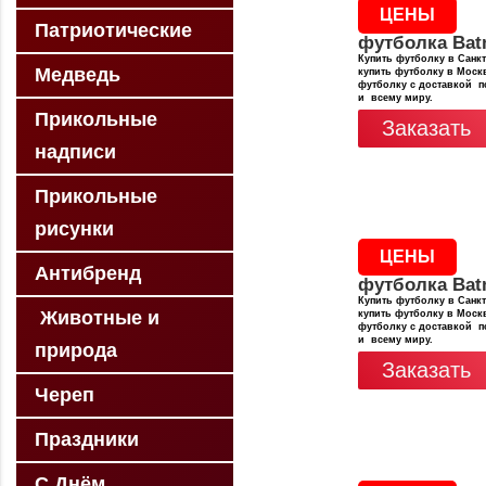
ЦЕНЫ
Патриотические
футболка Ba
Купить футболку в Санкт
Медведь
купить футболку в Москв
футболку с доставкой п
и всему миру.
Прикольные
Заказать
надписи
Прикольные
рисунки
ЦЕНЫ
Антибренд
футболка Ba
Купить футболку в Санкт
Животные и
купить футболку в Москв
футболку с доставкой п
и всему миру.
природа
Заказать
Череп
Праздники
С Днём