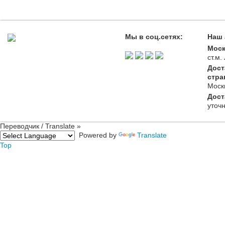
Мы в соц.сетях:
Наш 
Моск
ст.м
Дост
стра
Моск
Дост
уточ
Переводчик / Translate »
Powered by
Translate
Top