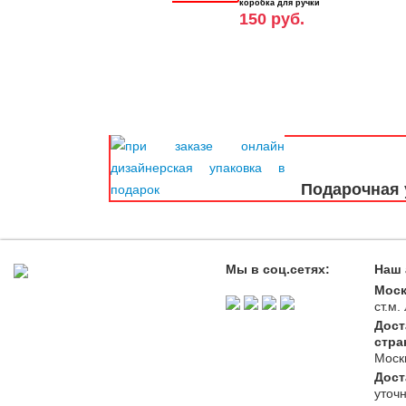
коробка для ручки
150 руб.
Подарочная 
Мы в соц.сетях:
Наш 
Моск
ст.м
Дост
стра
Моск
Дост
уточ