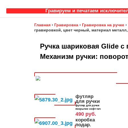
Гравируем и печатаем исключител
Главная
›
Гравировка
›
Гравировка на ручке
›
гравировкой, цвет черный, материал металл
Ручка шариковая Glide с
Механизм ручки: поворо
футляр
для ручки
футляр для ручки
покрытие софт-тач
490 руб.
коробка
подар.