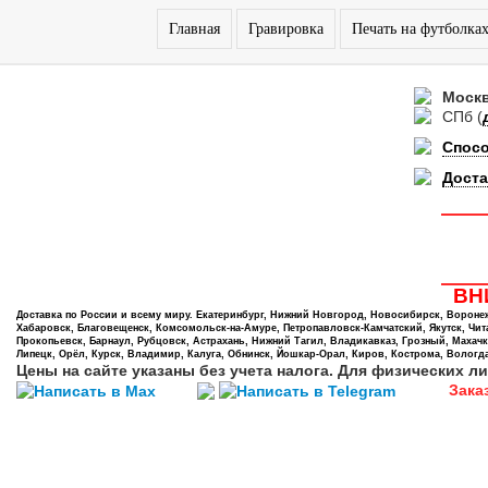
Главная
Гравировка
Печать на футболка
Моск
СПб
(
Спос
Доста
ВНИ
Доставка по России и всему миру. Екатеринбург, Нижний Новгород, Новосибирск, Воронеж,
Хабаровск, Благовещенск, Комсомольск-на-Амуре, Петропавловск-Камчатский, Якутск, Чита,
Прокопьевск, Барнаул, Рубцовск, Астрахань, Нижний Тагил, Владикавказ, Грозный, Махачк
Липецк, Орёл, Курск, Владимир, Калуга, Обнинск, Йошкар-Орал, Киров, Кострома, Вологда
Цены на сайте указаны без учета налога. Для физических ли
Зака