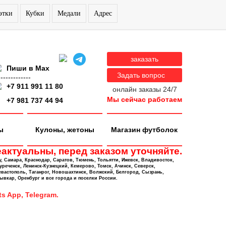
этки
Кубки
Медали
Адрес
заказать
Пиши в Max
Задать вопрос
-------------
+7 911 991 11 80
онлайн заказы 24/7
Мы сейчас работаем
+7 981 737 44 94
ы
Кулоны, жетоны
Магазин футболок
актуальны, перед заказом уточняйте.
у, Самара, Краснодар, Саратов, Тюмень, Тольятти, Ижевск, Владивосток,
уреченск, Ленинск-Кузнецкий, Кемерово, Томск, Ачинск, Северск,
евастополь, Таганрог, Новошахтинск, Волжский, Белгород, Сызрань,
ывкар, Оренбург и все города и поселки России.
s App, Telegram.