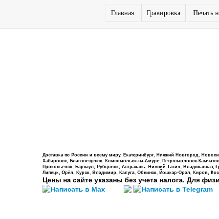
Главная
Гравировка
Печать н
Доставка по России и всему миру. Екатеринбург, Нижний Новгород, Новосиб
Хабаровск, Благовещенск, Комсомольск-на-Амуре, Петропавловск-Камчатский,
Прокопьевск, Барнаул, Рубцовск, Астрахань, Нижний Тагил, Владикавказ, 
Липецк, Орёл, Курск, Владимир, Калуга, Обнинск, Йошкар-Орал, Киров, Кос
Цены на сайте указаны без учета налога. Для физ