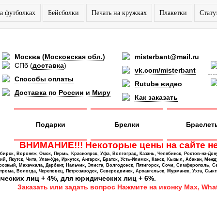
а футболках
Бейсболки
Печать на кружках
Плакетки
Стату
Москва
(
Московская обл.
)
misterbant@mail.ru
СПб
(
доставка
)
vk.com/misterbant
---
Способы оплаты
Rutube видео
Доставка по России и Миру
Как заказать
Подарки
Брелки
Браслет
ВНИМАНИЕ!!! Некоторые цены на сайте не
ирск, Воронеж, Омск, Пермь, Красноярск, Уфа, Волгоград, Казань, Челябинск, Ростов-на-Дон
 Якутск, Чита, Улан-Уде, Иркутск, Ангарск, Братск, Усть-Илимск, Канск, Кызыл, Абакан, Межд
Грозный, Махачкала, Дербент, Нальчик, Элиста, Волгодонск, Пятигорск, Сочи, Симферополь, С
трома, Вологда, Череповец, Петрозаводск, Северодвинск, Архангельск, Мурманск, Ухта, Сыкт
ических лиц + 4%, для юридических лиц + 6%.
Заказать или задать вопрос Нажмите на иконку Max, What