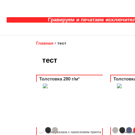
Гравируем и печатаем исключител
Главная
›
тест
тест
Толстовка 280 г/м²
Толстовка
Цена указана с нанесением принта
Цена ука