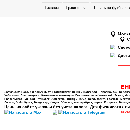
Главная
Гравировка
Печать на футболка
Моск
Спос
Доста
ВНИ
Доставка по России и всему миру. Екатеринбург, Нижний Новгород, Новосибирск, Воронеж,
Хабаровск, Благовещенск, Комсомольск-на-Амуре, Петропавловск-Камчатский, Якутск, Чита,
Прокопьевск, Барнаул, Рубцовск, Астрахань, Нижний Тагил, Владикавказ, Грозный, Махачк
Липецк, Орёл, Курск, Владимир, Калуга, Обнинск, Йошкар-Орал, Киров, Кострома, Вологда
Цены на сайте указаны без учета налога. Для физических ли
Зака