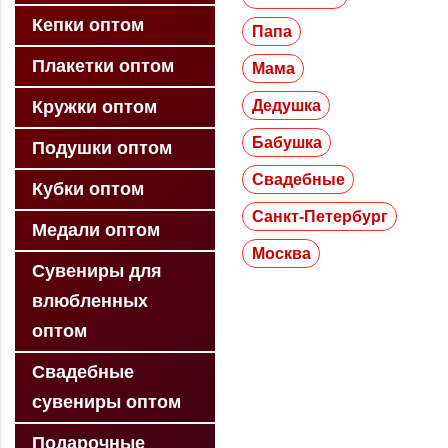
Кепки оптом
Папа
Плакетки оптом
Мама
Дедушка
Кружки оптом
Бабушка
Подушки оптом
Свадебные
Кубки оптом
Санкт-Петербург
Медали оптом
Москва
Сувениры для
влюбленных
оптом
Свадебные
сувениры оптом
Подарочные