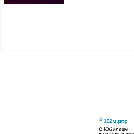
С Юбилеем
Ника с эмблемоносител