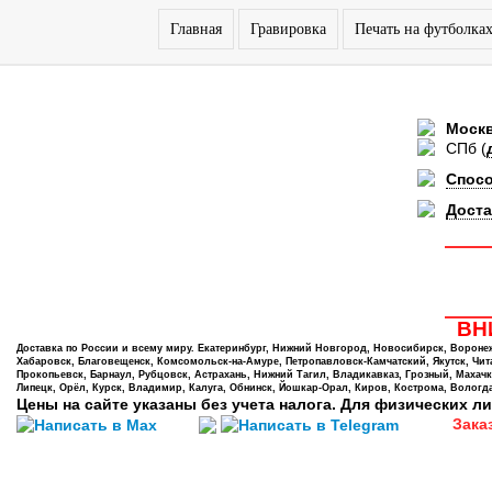
Главная
Гравировка
Печать на футболка
Моск
СПб
(
Спос
Доста
ВНИ
Доставка по России и всему миру. Екатеринбург, Нижний Новгород, Новосибирск, Воронеж,
Хабаровск, Благовещенск, Комсомольск-на-Амуре, Петропавловск-Камчатский, Якутск, Чита,
Прокопьевск, Барнаул, Рубцовск, Астрахань, Нижний Тагил, Владикавказ, Грозный, Махачк
Липецк, Орёл, Курск, Владимир, Калуга, Обнинск, Йошкар-Орал, Киров, Кострома, Вологда
Цены на сайте указаны без учета налога. Для физических ли
Зака