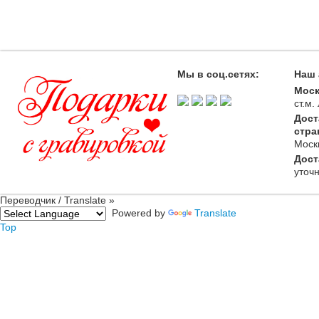
Мы в соц.сетях:
Наш 
Моск
ст.м
Дост
стра
Моск
Дост
уточ
Переводчик / Translate »
Powered by
Translate
Top