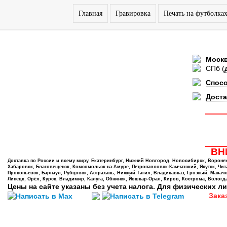
Главная
Гравировка
Печать на футболка
Моск
СПб
(
Спос
Доста
ВНИ
Доставка по России и всему миру. Екатеринбург, Нижний Новгород, Новосибирск, Воронеж,
Хабаровск, Благовещенск, Комсомольск-на-Амуре, Петропавловск-Камчатский, Якутск, Чита,
Прокопьевск, Барнаул, Рубцовск, Астрахань, Нижний Тагил, Владикавказ, Грозный, Махачк
Липецк, Орёл, Курск, Владимир, Калуга, Обнинск, Йошкар-Орал, Киров, Кострома, Вологда
Цены на сайте указаны без учета налога. Для физических ли
Зака