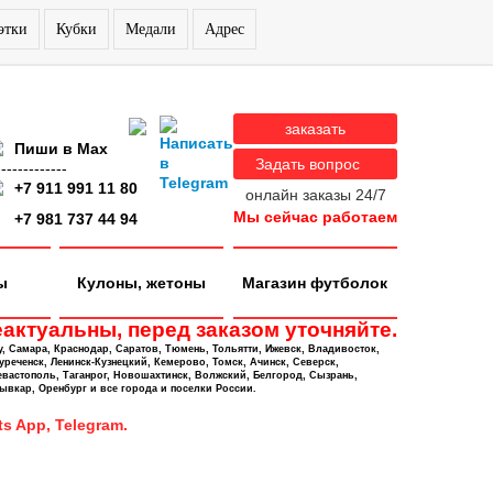
этки
Кубки
Медали
Адрес
заказать
Пиши в Max
Задать вопрос
-------------
+7 911 991 11 80
онлайн заказы 24/7
Мы сейчас работаем
+7 981 737 44 94
ы
Кулоны, жетоны
Магазин футболок
актуальны, перед заказом уточняйте.
у, Самара, Краснодар, Саратов, Тюмень, Тольятти, Ижевск, Владивосток,
уреченск, Ленинск-Кузнецкий, Кемерово, Томск, Ачинск, Северск,
евастополь, Таганрог, Новошахтинск, Волжский, Белгород, Сызрань,
ывкар, Оренбург и все города и поселки России.
s App, Telegram.