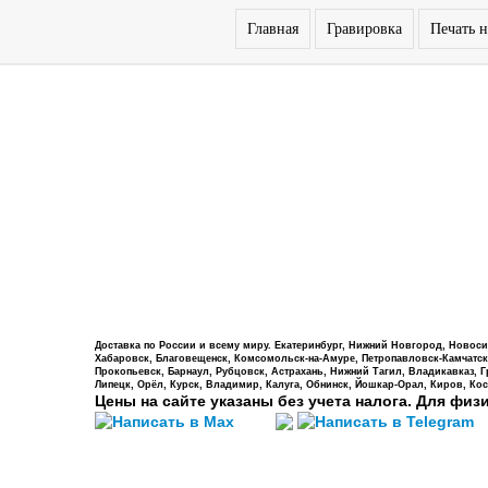
Главная
Гравировка
Печать н
Доставка по России и всему миру. Екатеринбург, Нижний Новгород, Новосиб
Хабаровск, Благовещенск, Комсомольск-на-Амуре, Петропавловск-Камчатский,
Прокопьевск, Барнаул, Рубцовск, Астрахань, Нижний Тагил, Владикавказ, 
Липецк, Орёл, Курск, Владимир, Калуга, Обнинск, Йошкар-Орал, Киров, Кос
Цены на сайте указаны без учета налога. Для физ