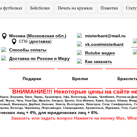
а футболках
Бейсболки
Печать на кружках
Плакетки
Стату
Москва
(
Московская обл.
)
misterbant@mail.ru
СПб
(
доставка
)
vk.com/misterbant
---
Способы оплаты
Rutube видео
Доставка по России и Миру
Как заказать
Подарки
Брелки
Браслет
ВНИМАНИЕ!!! Некоторые цены на сайте не
ирск, Воронеж, Омск, Пермь, Красноярск, Уфа, Волгоград, Казань, Челябинск, Ростов-на-Дон
 Якутск, Чита, Улан-Уде, Иркутск, Ангарск, Братск, Усть-Илимск, Канск, Кызыл, Абакан, Межд
Грозный, Махачкала, Дербент, Нальчик, Элиста, Волгодонск, Пятигорск, Сочи, Симферополь, С
трома, Вологда, Череповец, Петрозаводск, Северодвинск, Архангельск, Мурманск, Ухта, Сыкт
ических лиц + 4%, для юридических лиц + 6%.
Заказать или задать вопрос Нажмите на иконку Max, What