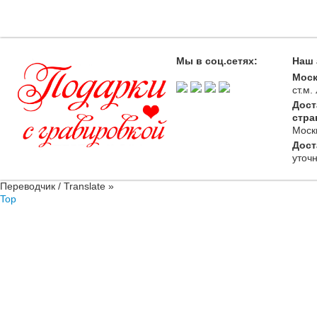
Мы в соц.сетях:
Наш 
Моск
ст.м
Дост
стра
Моск
Дост
уточ
Переводчик / Translate »
Top