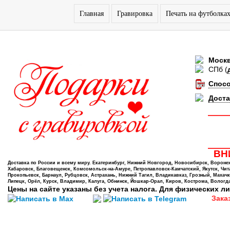
Главная
Гравировка
Печать на футболка
Моск
СПб
(
Спос
Доста
ВНИ
Доставка по России и всему миру. Екатеринбург, Нижний Новгород, Новосибирск, Воронеж,
Хабаровск, Благовещенск, Комсомольск-на-Амуре, Петропавловск-Камчатский, Якутск, Чита,
Прокопьевск, Барнаул, Рубцовск, Астрахань, Нижний Тагил, Владикавказ, Грозный, Махачк
Липецк, Орёл, Курск, Владимир, Калуга, Обнинск, Йошкар-Орал, Киров, Кострома, Вологда
Цены на сайте указаны без учета налога. Для физических ли
Зака