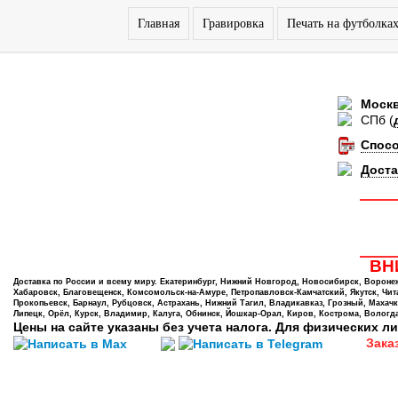
Главная
Гравировка
Печать на футболка
Моск
СПб
(
Спос
Доста
ВНИ
Доставка по России и всему миру. Екатеринбург, Нижний Новгород, Новосибирск, Воронеж,
Хабаровск, Благовещенск, Комсомольск-на-Амуре, Петропавловск-Камчатский, Якутск, Чита,
Прокопьевск, Барнаул, Рубцовск, Астрахань, Нижний Тагил, Владикавказ, Грозный, Махачк
Липецк, Орёл, Курск, Владимир, Калуга, Обнинск, Йошкар-Орал, Киров, Кострома, Вологда
Цены на сайте указаны без учета налога. Для физических ли
Зака