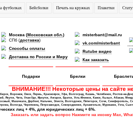
а футболках
Бейсболки
Печать на кружках
Плакетки
Стату
Москва
(
Московская обл.
)
misterbant@mail.ru
СПб
(
доставка
)
vk.com/misterbant
---
Способы оплаты
Rutube видео
Доставка по России и Миру
Как заказать
Подарки
Брелки
Браслет
ВНИМАНИЕ!!! Некоторые цены на сайте не
ирск, Воронеж, Омск, Пермь, Красноярск, Уфа, Волгоград, Казань, Челябинск, Ростов-на-Дон
 Якутск, Чита, Улан-Уде, Иркутск, Ангарск, Братск, Усть-Илимск, Канск, Кызыл, Абакан, Межд
Грозный, Махачкала, Дербент, Нальчик, Элиста, Волгодонск, Пятигорск, Сочи, Симферополь, С
трома, Вологда, Череповец, Петрозаводск, Северодвинск, Архангельск, Мурманск, Ухта, Сыкт
ических лиц + 4%, для юридических лиц + 6%.
Заказать или задать вопрос Нажмите на иконку Max, What