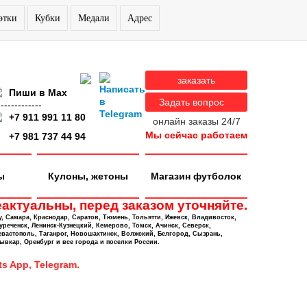
этки
Кубки
Медали
Адрес
заказать
Пиши в Max
Задать вопрос
-------------
+7 911 991 11 80
онлайн заказы 24/7
Мы сейчас работаем
+7 981 737 44 94
ы
Кулоны, жетоны
Магазин футболок
актуальны, перед заказом уточняйте.
у, Самара, Краснодар, Саратов, Тюмень, Тольятти, Ижевск, Владивосток,
уреченск, Ленинск-Кузнецкий, Кемерово, Томск, Ачинск, Северск,
евастополь, Таганрог, Новошахтинск, Волжский, Белгород, Сызрань,
ывкар, Оренбург и все города и поселки России.
s App, Telegram.