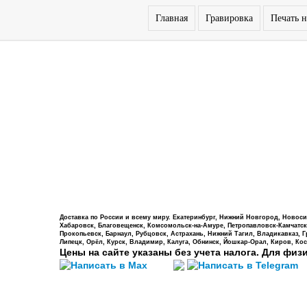
Главная
Гравировка
Печать н
Доставка по России и всему миру. Екатеринбург, Нижний Новгород, Новосиб
Хабаровск, Благовещенск, Комсомольск-на-Амуре, Петропавловск-Камчатский,
Прокопьевск, Барнаул, Рубцовск, Астрахань, Нижний Тагил, Владикавказ, 
Липецк, Орёл, Курск, Владимир, Калуга, Обнинск, Йошкар-Орал, Киров, Кос
Цены на сайте указаны без учета налога. Для физ