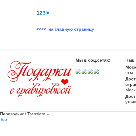
1
2
3
►
<<<< на главную страницу
Мы в соц.сетях:
Наш 
Моск
ст.м
Дост
стра
Моск
Дост
уточ
Переводчик / Translate »
Top