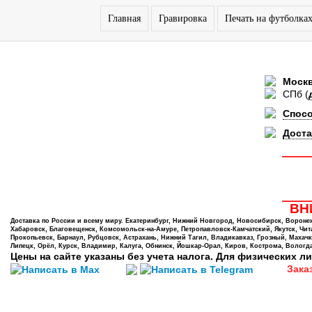
Главная
Гравировка
Печать на футболка
Моск
СПб
(
Спос
Доста
ВНИ
Доставка по России и всему миру. Екатеринбург, Нижний Новгород, Новосибирск, Воронеж,
Хабаровск, Благовещенск, Комсомольск-на-Амуре, Петропавловск-Камчатский, Якутск, Чита,
Прокопьевск, Барнаул, Рубцовск, Астрахань, Нижний Тагил, Владикавказ, Грозный, Махачк
Липецк, Орёл, Курск, Владимир, Калуга, Обнинск, Йошкар-Орал, Киров, Кострома, Вологда
Цены на сайте указаны без учета налога. Для физических ли
Зака