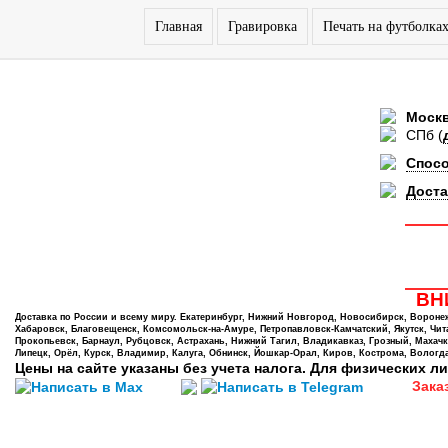
Главная
Гравировка
Печать на футболка
Моск
СПб
(
Спос
Доста
ВНИ
Доставка по России и всему миру. Екатеринбург, Нижний Новгород, Новосибирск, Воронеж,
Хабаровск, Благовещенск, Комсомольск-на-Амуре, Петропавловск-Камчатский, Якутск, Чита,
Прокопьевск, Барнаул, Рубцовск, Астрахань, Нижний Тагил, Владикавказ, Грозный, Махачк
Липецк, Орёл, Курск, Владимир, Калуга, Обнинск, Йошкар-Орал, Киров, Кострома, Вологда
Цены на сайте указаны без учета налога. Для физических ли
Зака