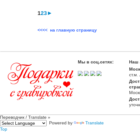
1
2
3
►
<<<< на главную страницу
Мы в соц.сетях:
Наш 
Моск
ст.м
Дост
стра
Моск
Дост
уточ
Переводчик / Translate »
Powered by
Translate
Top