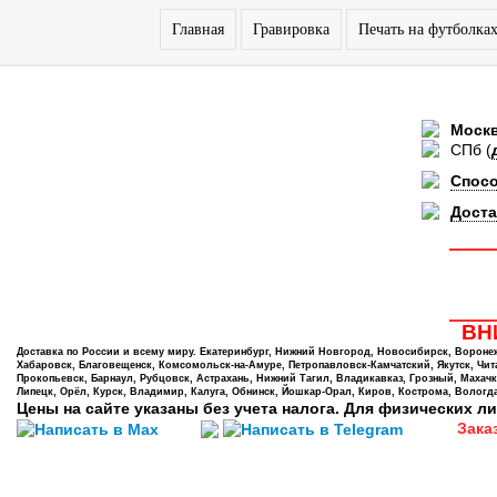
Главная
Гравировка
Печать на футболка
Моск
СПб
(
Спос
Доста
ВНИ
Доставка по России и всему миру. Екатеринбург, Нижний Новгород, Новосибирск, Воронеж,
Хабаровск, Благовещенск, Комсомольск-на-Амуре, Петропавловск-Камчатский, Якутск, Чита,
Прокопьевск, Барнаул, Рубцовск, Астрахань, Нижний Тагил, Владикавказ, Грозный, Махачк
Липецк, Орёл, Курск, Владимир, Калуга, Обнинск, Йошкар-Орал, Киров, Кострома, Вологда
Цены на сайте указаны без учета налога. Для физических ли
Зака