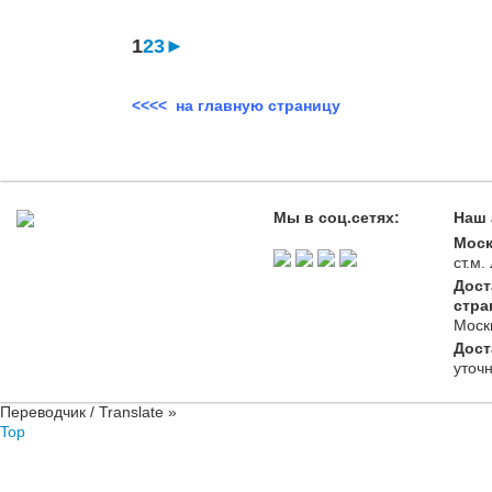
1
2
3
►
<<<< на главную страницу
Мы в соц.сетях:
Наш 
Моск
ст.м
Дост
стра
Моск
Дост
уточ
Переводчик / Translate »
Top