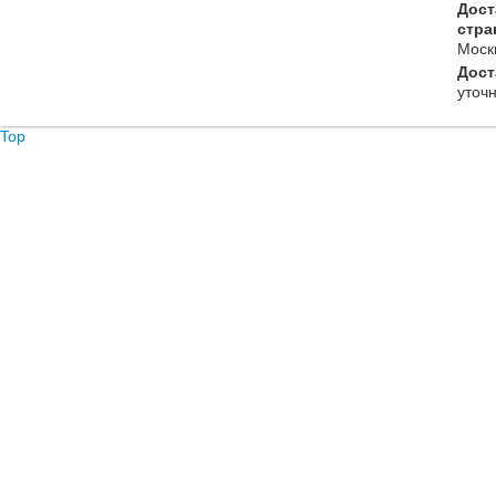
Дост
стра
Моск
Дост
уточ
Top