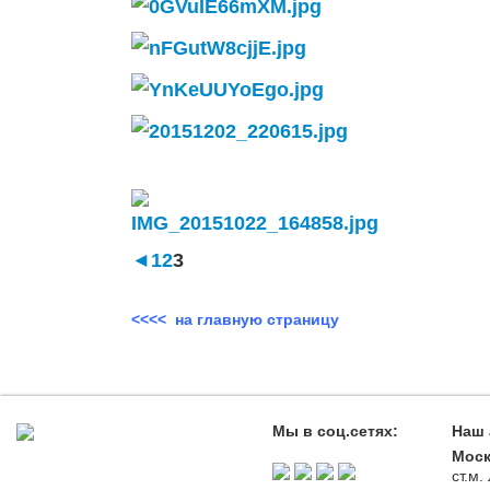
◄
1
2
3
<<<< на главную страницу
Мы в соц.сетях:
Наш 
Моск
ст.м