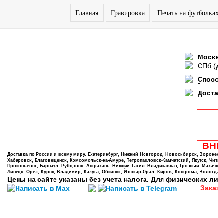
Главная
Гравировка
Печать на футболка
Моск
СПб
(
Спос
Доста
ВНИ
Доставка по России и всему миру. Екатеринбург, Нижний Новгород, Новосибирск, Воронеж,
Хабаровск, Благовещенск, Комсомольск-на-Амуре, Петропавловск-Камчатский, Якутск, Чита,
Прокопьевск, Барнаул, Рубцовск, Астрахань, Нижний Тагил, Владикавказ, Грозный, Махачк
Липецк, Орёл, Курск, Владимир, Калуга, Обнинск, Йошкар-Орал, Киров, Кострома, Вологда
Цены на сайте указаны без учета налога. Для физических ли
Зака