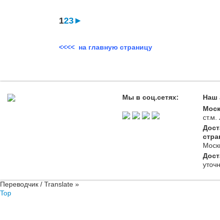
1
2
3
►
<<<< на главную страницу
Мы в соц.сетях:
Наш 
Моск
ст.м
Дост
стра
Моск
Дост
уточ
Переводчик / Translate »
Top