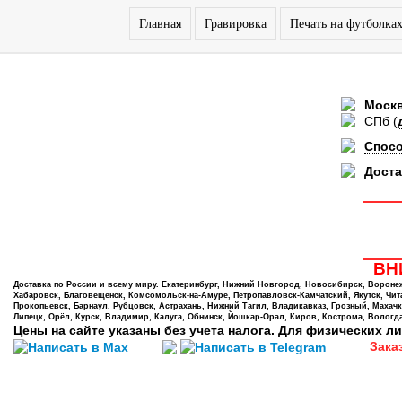
Главная
Гравировка
Печать на футболка
Моск
СПб
(
Спос
Доста
ВНИ
Доставка по России и всему миру. Екатеринбург, Нижний Новгород, Новосибирск, Воронеж,
Хабаровск, Благовещенск, Комсомольск-на-Амуре, Петропавловск-Камчатский, Якутск, Чита,
Прокопьевск, Барнаул, Рубцовск, Астрахань, Нижний Тагил, Владикавказ, Грозный, Махачк
Липецк, Орёл, Курск, Владимир, Калуга, Обнинск, Йошкар-Орал, Киров, Кострома, Вологда
Цены на сайте указаны без учета налога. Для физических ли
Зака