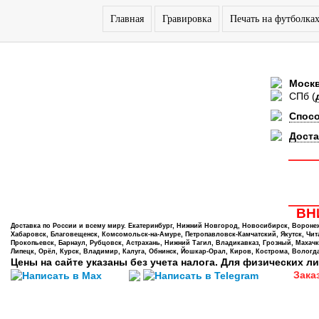
Главная
Гравировка
Печать на футболка
Моск
СПб
(
Спос
Доста
ВНИ
Доставка по России и всему миру. Екатеринбург, Нижний Новгород, Новосибирск, Воронеж,
Хабаровск, Благовещенск, Комсомольск-на-Амуре, Петропавловск-Камчатский, Якутск, Чита,
Прокопьевск, Барнаул, Рубцовск, Астрахань, Нижний Тагил, Владикавказ, Грозный, Махачк
Липецк, Орёл, Курск, Владимир, Калуга, Обнинск, Йошкар-Орал, Киров, Кострома, Вологда
Цены на сайте указаны без учета налога. Для физических ли
Зака