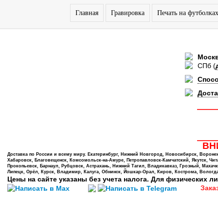
Главная
Гравировка
Печать на футболка
Моск
СПб
(
Спос
Доста
ВНИ
Доставка по России и всему миру. Екатеринбург, Нижний Новгород, Новосибирск, Воронеж,
Хабаровск, Благовещенск, Комсомольск-на-Амуре, Петропавловск-Камчатский, Якутск, Чита,
Прокопьевск, Барнаул, Рубцовск, Астрахань, Нижний Тагил, Владикавказ, Грозный, Махачк
Липецк, Орёл, Курск, Владимир, Калуга, Обнинск, Йошкар-Орал, Киров, Кострома, Вологда
Цены на сайте указаны без учета налога. Для физических ли
Зака