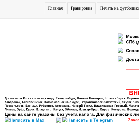
Главная
Гравировка
Печать на футболка
Моск
СПб
(
Спос
Доста
ВНИ
Доставка по России и всему миру. Екатеринбург, Нижний Новгород, Новосибирск, Воронеж,
Хабаровск, Благовещенск, Комсомольск-на-Амуре, Петропавловск-Камчатский, Якутск, Чита,
Прокопьевск, Барнаул, Рубцовск, Астрахань, Нижний Тагил, Владикавказ, Грозный, Махачк
Липецк, Орёл, Курск, Владимир, Калуга, Обнинск, Йошкар-Орал, Киров, Кострома, Вологда
Цены на сайте указаны без учета налога. Для физических ли
Зака