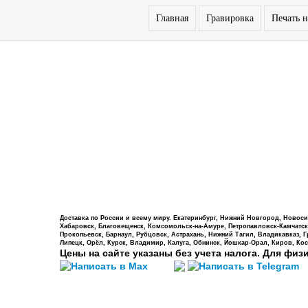
Главная
Гравировка
Печать н
Доставка по России и всему миру. Екатеринбург, Нижний Новгород, Новосиб
Хабаровск, Благовещенск, Комсомольск-на-Амуре, Петропавловск-Камчатский,
Прокопьевск, Барнаул, Рубцовск, Астрахань, Нижний Тагил, Владикавказ, 
Липецк, Орёл, Курск, Владимир, Калуга, Обнинск, Йошкар-Орал, Киров, Кос
Цены на сайте указаны без учета налога. Для физ