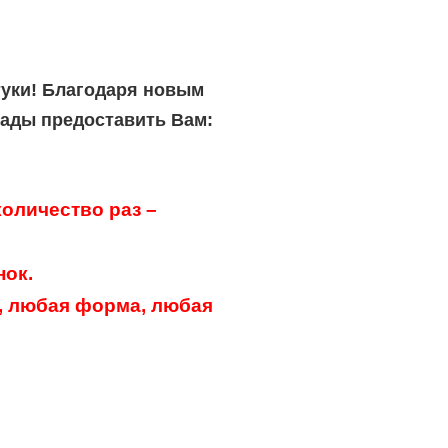
туки! Благодаря новым
рады предоставить Вам:
оличество раз –
нок.
, любая форма, любая