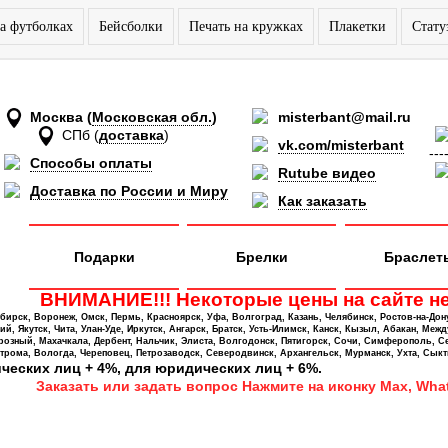
а футболках
Бейсболки
Печать на кружках
Плакетки
Стату
Москва
(
Московская обл.
)
misterbant@mail.ru
СПб
(
доставка
)
vk.com/misterbant
---
Способы оплаты
Rutube видео
Доставка по России и Миру
Как заказать
Подарки
Брелки
Браслет
ВНИМАНИЕ!!! Некоторые цены на сайте не
ирск, Воронеж, Омск, Пермь, Красноярск, Уфа, Волгоград, Казань, Челябинск, Ростов-на-Дон
 Якутск, Чита, Улан-Уде, Иркутск, Ангарск, Братск, Усть-Илимск, Канск, Кызыл, Абакан, Межд
Грозный, Махачкала, Дербент, Нальчик, Элиста, Волгодонск, Пятигорск, Сочи, Симферополь, С
трома, Вологда, Череповец, Петрозаводск, Северодвинск, Архангельск, Мурманск, Ухта, Сыкт
ических лиц + 4%, для юридических лиц + 6%.
Заказать или задать вопрос Нажмите на иконку Max, What