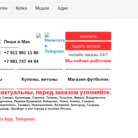
этки
Кубки
Медали
Адрес
заказать
Пиши в Max
Задать вопрос
-------------
+7 911 991 11 80
онлайн заказы 24/7
Мы сейчас работаем
+7 981 737 44 94
ы
Кулоны, жетоны
Магазин футболок
актуальны, перед заказом уточняйте.
у, Самара, Краснодар, Саратов, Тюмень, Тольятти, Ижевск, Владивосток,
уреченск, Ленинск-Кузнецкий, Кемерово, Томск, Ачинск, Северск,
евастополь, Таганрог, Новошахтинск, Волжский, Белгород, Сызрань,
ывкар, Оренбург и все города и поселки России.
s App, Telegram.